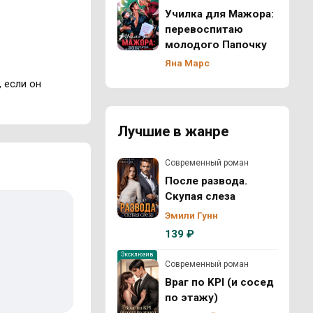
Училка для Мажора:
перевоспитаю
молодого Папочку
Яна Марс
 если он
Лучшие в жанре
Современный роман
После развода.
Скупая слеза
Эмили Гунн
139 ₽
Эксклюзив
Современный роман
Враг по KPI (и сосед
по этажу)