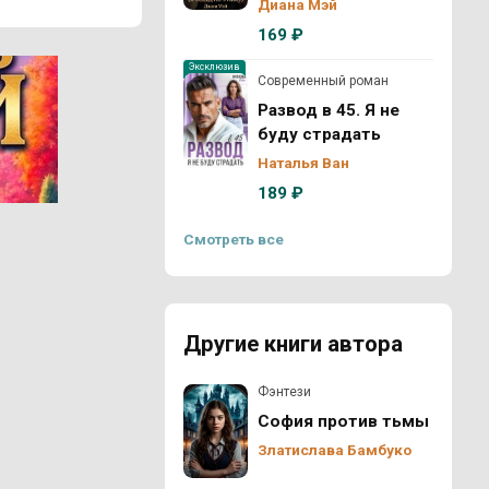
Диана Мэй
169 ₽
Эксклюзив
Современный роман
Развод в 45. Я не
буду страдать
Наталья Ван
189 ₽
Смотреть все
Другие книги автора
Фэнтези
София против тьмы
Златислава Бамбуко