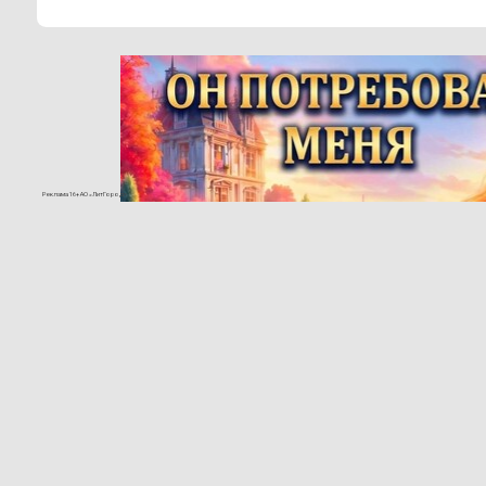
Реклама 16+ АО «ЛитГород»