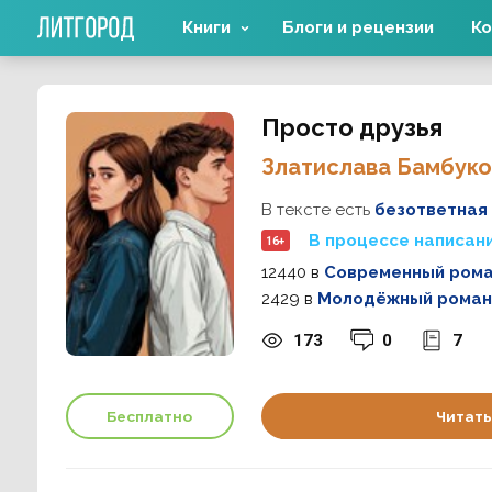
Книги
Блоги и рецензии
Ко
Просто друзья
Златислава Бамбуко
В тексте есть
безответная
В процессе написан
16+
12440
в
Современный ром
2429
в
Молодёжный роман
173
0
7
Бесплатно
Читать