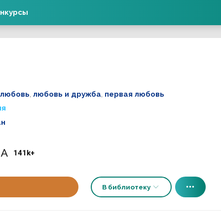
нкурсы
 любовь
,
любовь и дружба
,
первая любовь
ия
ан
141k+
В библиотеку