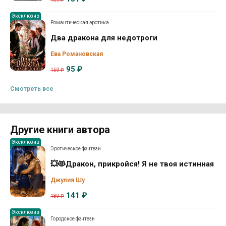
Эксклюзив
Романтическая эротика
Два дракона для недотроги
Ева Романовская
95 ₽
159 ₽
Смотреть все
Другие книги автора
Эксклюзив
Эротическое фэнтези
💥😻Дракон, прикройся! Я не твоя истинная
Джулия Шу
141 ₽
189 ₽
Эксклюзив
Городское фэнтези