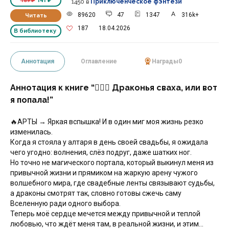
189 ₽
141 ₽
1450
в
Приключенческое фэнтези
89620
47
1347
316k+
Читать
187
18.04.2026
В библиотеку
Аннотация
Оглавление
Награды
0
Аннотация к книге “❤️‍🔥🌿 Драконья сваха, или вот
я попала!”
🔥АРТЫ → Яркая вспышка! И в один миг моя жизнь резко
изменилась.
Когда я стояла у алтаря в день своей свадьбы, я ожидала
чего угодно: волнения, слёз подруг, даже шатких ног.
Но точно не магического портала, который выкинул меня из
привычной жизни и прямиком на жаркую арену чужого
волшебного мира, где свадебные ленты связывают судьбы,
а драконы смотрят так, словно готовы сжечь саму
Вселенную ради одного выбора.
Теперь моё сердце мечется между привычной и теплой
любовью, что ждёт меня там, в реальной жизни, и этим…