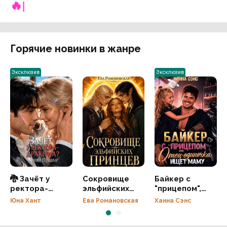
🔥|
Горячие новинки в жанре
Эксклюзив
Эксклюзив
🐉 Зачёт у
Сокровище
Байкер с
ректора-
эльфийских
"прицепом",
дракона?
принцев
или Отец-
Юна Хант
Ева Романовская
Ханна Сэнс
Полный
одиночка
провал!
ищет маму