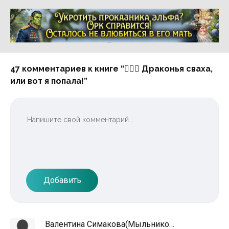
Реклама 16+ АО «ЛитГород»
47 комментариев к книге “❤️‍🔥🌿 Драконья сваха,
или вот я попала!”
Добавить
Валентина Симакова(Мыльникова)