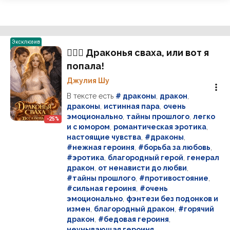
Эксклюзив
❤️‍🔥🌿 Драконья сваха, или вот я
попала!
Джулия Шу
В тексте есть
# драконы
,
дракон
,
драконы
,
истинная пара
,
очень
эмоционально
,
тайны прошлого
,
легко
-25%
и с юмором
,
романтическая эротика
,
настоящие чувства
,
#драконы
,
#нежная героиня
,
#борьба за любовь
,
#эротика
,
благородный герой
,
генерал
дракон
,
от ненависти до любви
,
#тайны прошлого
,
#противостояние
,
#сильная героиня
,
#очень
эмоционально
,
фэнтези без подонков и
измен
,
благородный дракон
,
#горячий
дракон
,
#бедовая героиня
,
неунывающая героиня
,