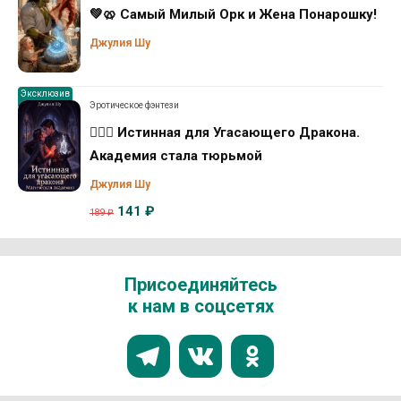
💚🥨 Самый Милый Орк и Жена Понарошку!
Джулия Шу
Эксклюзив
Эротическое фэнтези
❤️‍🔥🐉 Истинная для Угасающего Дракона.
Академия стала тюрьмой
Джулия Шу
141 ₽
189 ₽
Присоединяйтесь
к нам в соцсетях