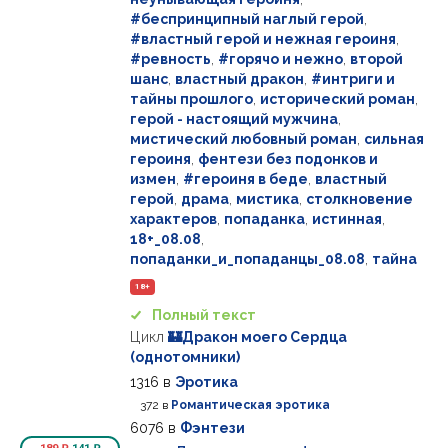
#беспринципный наглый герой
,
#властный герой и нежная героиня
,
#ревность
,
#горячо и нежно
,
второй
шанс
,
властный дракон
,
#интриги и
тайны прошлого
,
исторический роман
,
герой - настоящий мужчина
,
мистический любовный роман
,
сильная
героиня
,
фентези без подонков и
измен
,
#героиня в беде
,
властный
герой
,
драма
,
мистика
,
столкновение
характеров
,
попаданка
,
истинная
,
18+_08.08
,
попаданки_и_попаданцы_08.08
,
тайна
18+
Полный текст
Цикл
🏰Дракон моего Сердца
(однотомники)
1316
в
Эротика
372
в
Романтическая эротика
6076
в
Фэнтези