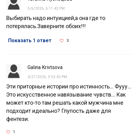
5/6/2026, 6:11:42 PM
Выбирать надо интуицией,а она где то
потерялась.Заверните обоих!!!
Показать 1 ответ
3
Galina Krivtsova
4/27/2026, 9:53:43 PM
Эти приторные истории про истинность... Фууу...
Это искусственное навязывание чувств... Как
может кто-то там решать какой мужчина мне
подходит идеально? Глупость даже для
фентези.
1