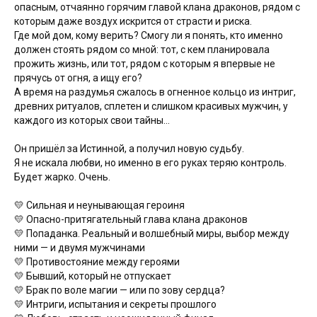
опасным, отчаянно горячим главой клана драконов, рядом с
которым даже воздух искрится от страсти и риска.
Где мой дом, кому верить? Смогу ли я понять, кто именно
должен стоять рядом со мной: тот, с кем планировала
прожить жизнь, или тот, рядом с которым я впервые не
прячусь от огня, а ищу его?
А время на раздумья сжалось в огненное кольцо из интриг,
древних ритуалов, сплетен и слишком красивых мужчин, у
каждого из которых свои тайны…
Он пришёл за Истинной, а получил новую судьбу.
Я не искала любви, но именно в его руках теряю контроль.
Будет жарко. Очень.
💛 Сильная и неунывающая героиня
💛 Опасно-притягательный глава клана драконов
💛 Попаданка. Реальный и волшебный миры, выбор между
ними — и двумя мужчинами
💛 Противостояние между героями
💛 Бывший, который не отпускает
💛 Брак по воле магии — или по зову сердца?
💛 Интриги, испытания и секреты прошлого