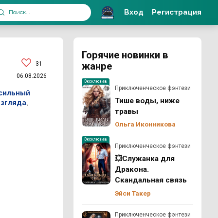
Вход
Регистрация
Горячие новинки в
31
жанре
06.08.2026
Эксклюзив
Приключенческое фэнтези
сильный
Тише воды, ниже
взгляда
,
травы
Ольга Иконникова
Эксклюзив
Приключенческое фэнтези
💥Служанка для
Дракона.
Скандальная связь
Эйси Такер
Приключенческое фэнтези