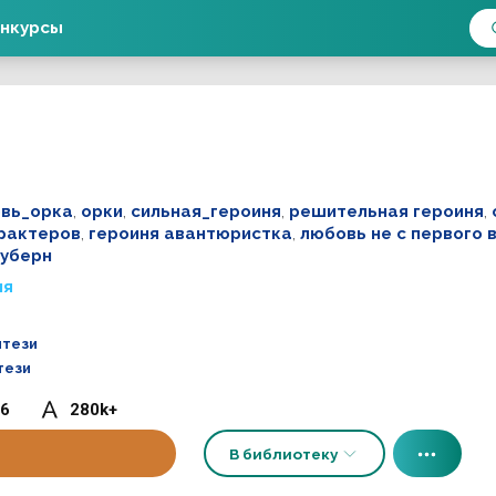
нкурсы
вь_орка
,
орки
,
сильная_героиня
,
решительная героиня
,
рактеров
,
героиня авантюристка
,
любовь не с первого 
оуберн
ия
нтези
тези
6
280k+
В библиотеку