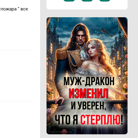
 пожара " все
Реклама 16+ АО «ЛитГород»