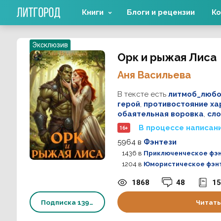
Книги
Блоги и рецензии
Ко
Эксклюзив
Орк и рыжая Лиса
Аня Васильева
В тексте есть
литмоб_любо
герой
,
противостояние ха
обаятельная воровка
,
сл
В процессе написан
16+
5964
в
Фэнтези
1436
в
Приключенческое фэ
1204
в
Юмористическое фэн
1868
48
15
Подписка
139 ₽
Читать