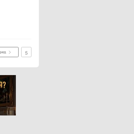
5
ред