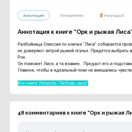
Аннотация
Оглавление
Награды
0
Аннотация к книге “Орк и рыжая Лиса
Разбойница Олиссия по кличке "Лиса" собирается пров
не доверяют хитрой рыжей лгунье. Придётся выбрать 
Рок.
Он поможет Лисе, а та взамен... Предаст его и подстави
Главное, чтобы в идеальный план не вмешались чувств
Все книги Литмоба "Любовь орка"
48 комментариев к книге “Орк и рыжая Л