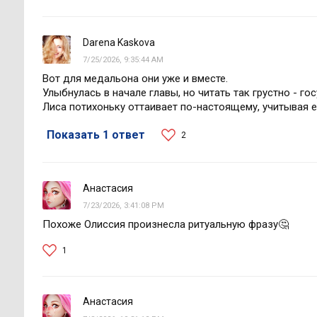
Darena Kaskova
7/25/2026, 9:35:44 AM
Вот для медальона они уже и вместе.
Улыбнулась в начале главы, но читать так грустно - го
Лиса потихоньку оттаивает по-настоящему, учитывая 
Показать 1 ответ
2
Анастасия
7/23/2026, 3:41:08 PM
Похоже Олиссия произнесла ритуальную фразу🤔
1
Анастасия