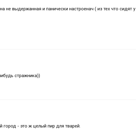
а не выдержанная и панически настроенач ( из тех что сидят у
ибудь стражника))
й город - это ж целый пир для тварей.