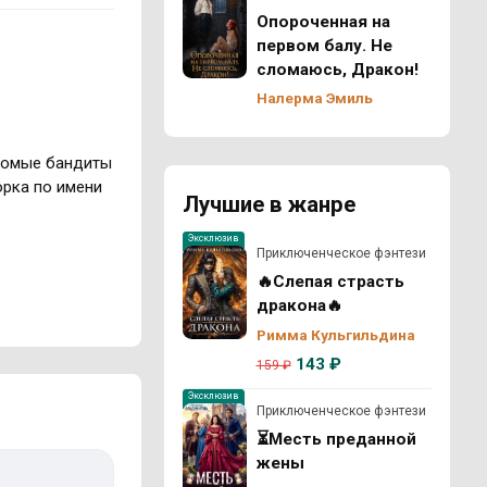
Опороченная на
первом балу. Не
сломаюсь, Дракон!
Налерма Эмиль
акомые бандиты
орка по имени
Лучшие в жанре
Эксклюзив
Приключенческое фэнтези
🔥Слепая страсть
дракона🔥
Римма Кульгильдина
143 ₽
159 ₽
Эксклюзив
Приключенческое фэнтези
⏳Месть преданной
жены