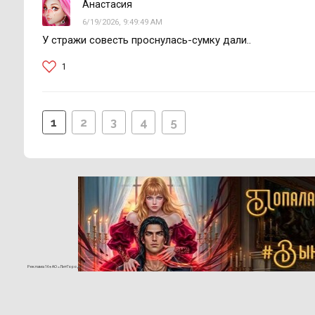
Анастасия
6/19/2026, 9:49:49 AM
У стражи совесть проснулась-сумку дали..
1
1
2
3
4
5
Реклама 16+ АО «ЛитГород»