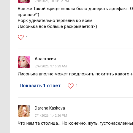
7/8/2026, 10:31:12 PM
Все же Такой жрице нельзя было доверять артефакт. Он
пропало!")
Рорк удивительно терпелив ко всем.
Лисонька все больше раскрывается:-)
1
Анастасия
7/6/2026, 9:16:23 AM
Лисонька вполне может предложить похитить какого-н
Показать 1 ответ
1
Darena Kaskova
7/1/2026, 1:42:26 PM
Что нам та столица... Но конечно, жуть, густонаселенны