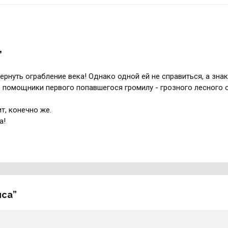
”
ернуть ограбление века! Однако одной ей не справиться, а зн
в помощники первого попавшегося громилу - грозного лесного 
т, конечно же.
а!
иса”