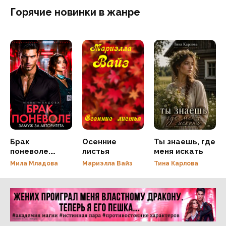
Горячие новинки в жанре
Брак
Осенние
Ты знаешь, где
поневоле.
листья
меня искать
Замуж за
Мила Младова
Мариэлла Вайз
Тина Карлова
авторитета
Реклама 16+ АО «ЛитГород»