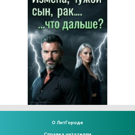
Реклама 16+ АО «ЛитГород»
О ЛитГороде
Справка читателям