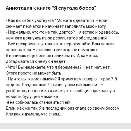
Аннотация к книге “Я спутала босса”
- Как вы себя чувствуете? Можете одеваться. – врач
снимает перчатки и начинает заполнять мою карту.
- Нормально, что-то не так, доктор? – я встаю и одеваюсь,
немного волнуясь из-за результатов обследований.
- Всё прекрасно, вы только не переживайте. Вам нельзя
волноваться. – эти слова никогда не помогают.
Я начинаю еще больше паниковать. И, кажется,
догадываться к чему он ведёт.
- Что? Вы намекаете, что я беременна? – нет, нет, нет…
Этого просто не может быть.
- Ну что вы, какие намеки? Я прямо вам говорю – срок 7-8
недель. Поздравляю! Я выпишу вам витаминки… –
улыбается, наверняка думает, что сообщил прекрасную
новость будущей мамочке.
Я не собиралась становиться ей!
Блин, как же так. Я в последний раз спала со своим боссом.
Или как я думала, что с ним…