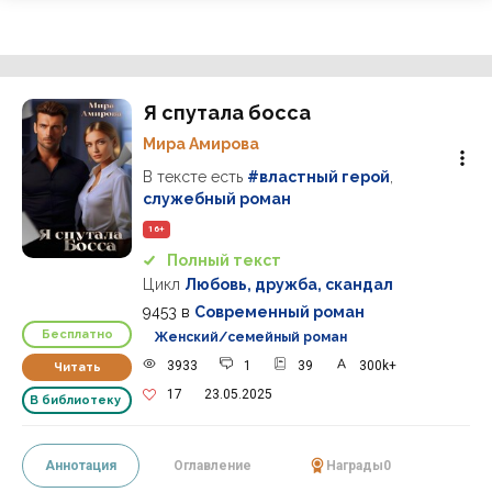
Я спутала босса
Мира Амирова
В тексте есть
#властный герой
,
служебный роман
16+
Полный текст
Цикл
Любовь, дружба, скандал
9453
в
Современный роман
Бесплатно
Женский/семейный роман
3933
1
39
300k+
Читать
17
23.05.2025
В библиотеку
Аннотация
Оглавление
Награды
0