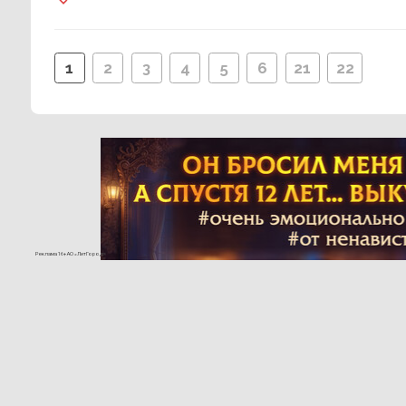
1
2
3
4
5
6
21
22
Реклама 16+ АО «ЛитГород»