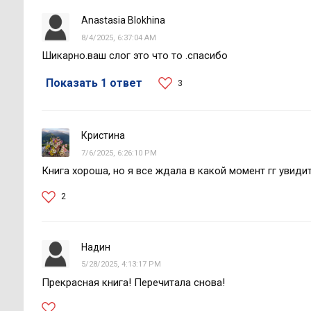
Anastasia Blokhina
8/4/2025, 6:37:04 AM
Шикарно.ваш слог это что то .спасибо
Показать 1 ответ
3
Кристина
7/6/2025, 6:26:10 PM
Книга хороша, но я все ждала в какой момент гг увидит
2
Надин
5/28/2025, 4:13:17 PM
Прекрасная книга! Перечитала снова!