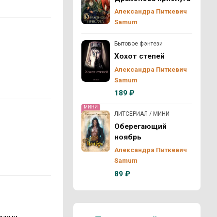
Александра Питкевич
Samum
Бытовое фэнтези
Хохот степей
Александра Питкевич
Samum
189 ₽
МИНИ
ЛИТСЕРИАЛ / МИНИ
Оберегающий
ноябрь
Александра Питкевич
Samum
89 ₽