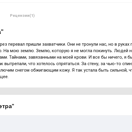
Рецензии(1)
а”
рез перевал пришли захватчики. Они не тронули нас, но в руках
. На мою землю. Землю, которую я не могла покинуть. Людей 
ами. Тайнами, завязанными на моей крови. И все бы ничего, я б
к вытрепали, что хотелось спрятаться. За стену, за чью-то спин
олючим снегом обжигающим кожу. Я так устала быть сильной, ч
щее.
етра”