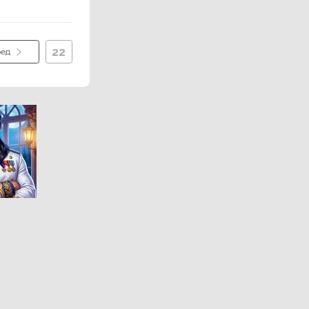
22
ред