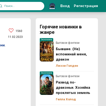
Вход
Регистрация
Горячие новинки в
1560
жанре
11.02.2023
Эксклюзив
Бытовое фэнтези
ини
,
Бывшие. (Не)
вспоминай меня,
дракон
Лиззи Голден
Эксклюзив
Бытовое фэнтези
Развод по-
драконьи. Хозяйка
проклятых земель
Гелла Холод