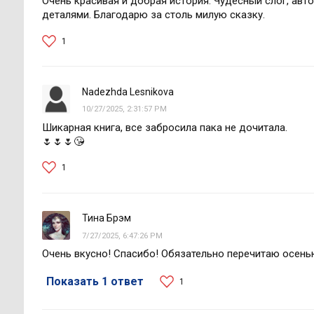
Очень красивая и добрая история. Чудесный слог, авт
деталями. Благодарю за столь милую сказку.
1
Nadezhda Lesnikova
10/27/2025, 2:31:57 PM
Шикарная книга, все забросила пака не дочитала.
🌷🌷🌷😘
1
Тина Брэм
7/27/2025, 6:47:26 PM
Очень вкусно! Спасибо! Обязательно перечитаю осень
Показать 1 ответ
1