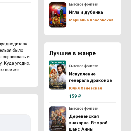
Бытовое фэнтези
Игла и дубинка
Марианна Красовская
 предводителя
нельзя было
Лучшие в жанре
ы справилась и
у. Куда угодно.
Эксклюзив
Бытовое фэнтези
то все же
Искупление
генерала драконов
Юлия Ханевская
159 ₽
Бытовое фэнтези
Деревенская
знахарка. Второй
шанс Анны