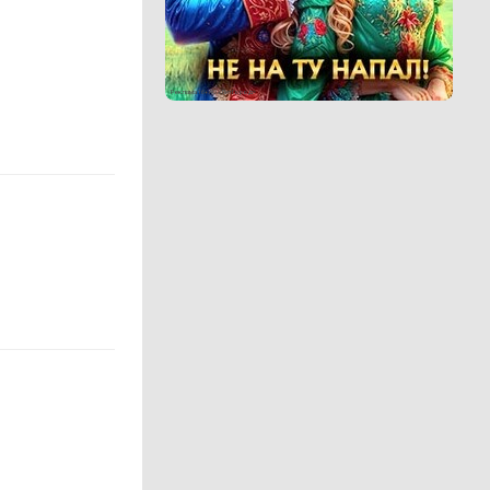
Реклама 16+ АО «ЛитГород»