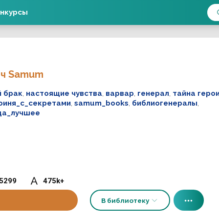
нкурсы
ич Samum
 брак
,
настоящие чувства
,
варвар
,
генерал
,
тайна геро
оиня_с_секретами
,
samum_books
,
библиогенералы
,
ца_лучшее
5299
475k+
В библиотеку