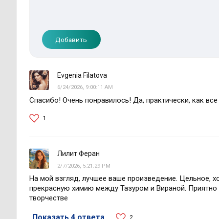
Добавить
Evgenia Filatova
6/24/2026, 9:00:11 AM
Спасибо! Очень понравилось! Да, практически, как все
1
Лилит Феран
2/7/2026, 5:21:29 PM
На мой взгляд, лучшее ваше произведение. Цельное, х
прекрасную химию между Тазуром и Вираной. Приятно и
творчестве
Показать 4 ответа
2