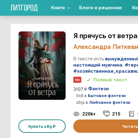
Книги
Блоги и рецензии
Ко
Я прячусь от ветра
Александра Питкев
В тексте есть
вынужденный
настоящий мужчина
,
#гер
#хозяйственная_красави
Полный текст
16+
3197
в
Фэнтези
616
в
Бытовое фэнтези
1651
в
Любовное фэнтези
220k+
215
Купить
189 ₽
Читать