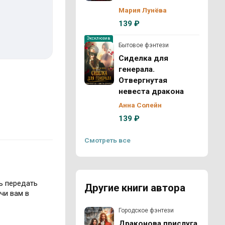
Мария Лунёва
139 ₽
Эксклюзив
Бытовое фэнтези
Сиделка для
генерала.
Отвергнутая
невеста дракона
Анна Солейн
139 ₽
Смотреть все
ь передать
Другие книги автора
чи вам в
Городское фэнтези
Драконова прислуга