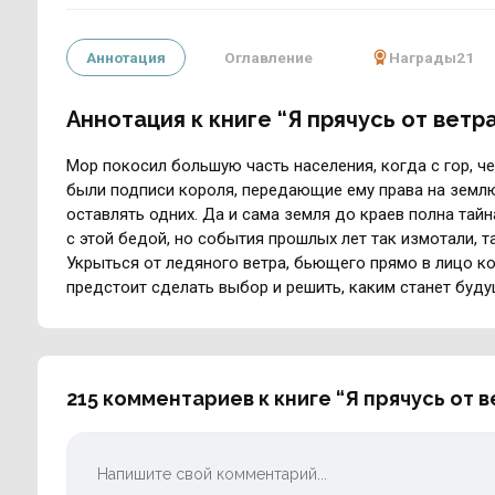
Аннотация
Оглавление
Награды
21
Аннотация к книге “Я прячусь от ветр
Мор покосил большую часть населения, когда с гор, че
были подписи короля, передающие ему права на землю
оставлять одних. Да и сама земля до краев полна тайн
с этой бедой, но события прошлых лет так измотали, та
Укрыться от ледяного ветра, бьющего прямо в лицо к
предстоит сделать выбор и решить, каким станет буду
215 комментариев к книге “Я прячусь от в