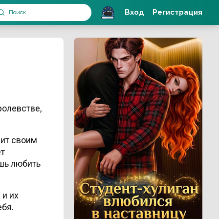
Вход
Регистрация
ролевстве,
нит своим
ет
шь любить
 и их
ебя.