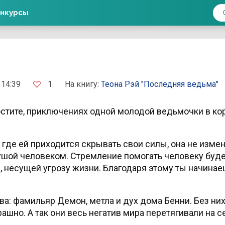
нкурсы
1
 14:39
На книгу:
Теона Рэй
"Последняя ведьма"
стите, приключениях одной молодой ведьмочки в ко
 где ей приходится скрывать свои силы, она не изме
шой человеком. Стремление помогать человеку буд
 несущей угрозу жизни. Благодаря этому ты начинае
: фамильяр Демон, метла и дух дома Бенни. Без них
шно. А так они весь негатив мира перетягивали на с