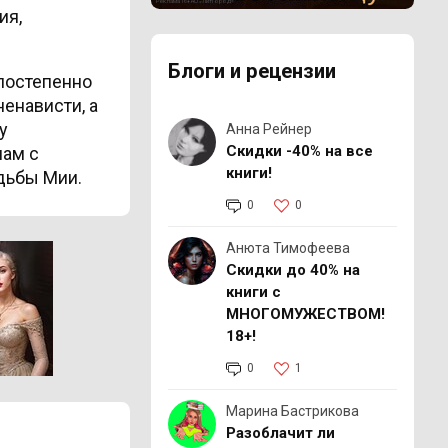
Реклама 16+ АО «ЛитГород»
ия,
Блоги и рецензии
 постепенно
енависти, а
у
Анна Рейнер
Скидки -40% на все
нам с
книги!
удьбы Мии.
0
0
Анюта Тимофеева
Скидки до 40% на
книги с
МНОГОМУЖЕСТВОМ!
18+!
0
1
Марина Бастрикова
Разоблачит ли