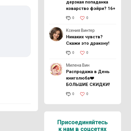
дерзкая попаданка
коварство фэйри? 16+
0
0
Ксения Винтер
Никаких чувств?
Скажи это дракону!
0
0
Милена Вин
Распродажа в День
книголюба❤️
БОЛЬШИЕ СКИДКИ!
0
0
Присоединяйтесь
к нам в соцсетях