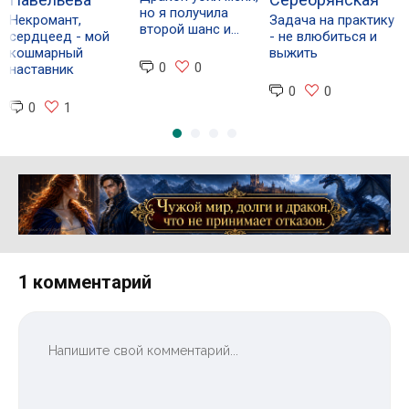
но я получила
о
Некромант,
Задача на практику
второй шанс и…
Н
сердцеед - мой
- не влюбиться и
кошмарный
выжить
0
0
наставник
0
0
0
1
Реклама 16+ АО «ЛитГород»
1 комментарий