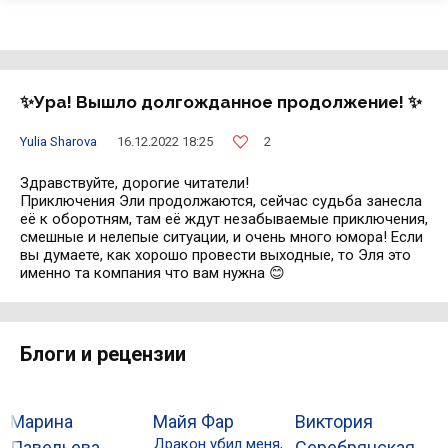
✨Ура! Вышло долгожданное продолжение! ✨
2
Yulia Sharova
16.12.2022 18:25
Здравствуйте, дорогие читатели!
Приключения Эли продолжаются, сейчас судьба занесла
её к оборотням, там её ждут незабываемые приключения,
смешные и нелепые ситуации, и очень много юмора! Если
вы думаете, как хорошо провести выходные, то Эля это
именно та компания что вам нужна 😊
Блоги и рецензии
Марина
Майя Фар
Виктория
О
Дракон убил меня,
Б
Павельева
Серебрянская