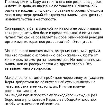
Поэтому винить Кару за то, что она все решила за двоих
и даже не дала им шанса, не получается. Слишком они
разные и находятся словно по разные стороны. Слишком
много подтверждений её страха мы видим... изощренные
издевательства и жестокость.
Она привыкла быть сильной, ни на кого не рассчитывать,
так проще жить без боли и предательства. А истинность
пугает, так как не оставляет выбора, химическая реакция
организма, которая все решает за тебя. Это пугает.
Макс сначала кажется высокомерным наглым и грубым,
тем кто привык к исполнению своих желаний, брать от
жизни все, не смотря на последствия. Но постепенно мы
видим, как он раскрывается и с других сторон. Это
вызывает много вопросов...
Макс словно пытается пробиться через стену отчуждения
Кары, добраться до её внутренней сути и вывести на
чувства, узнать ее настоящую. И готов взамен
раскрываться сам.
Мы видим как непросто ему приходилось каждый раз
бороться с упрямством Кары, с её обидой и злостью,
чтобы хоть немного сблизиться.