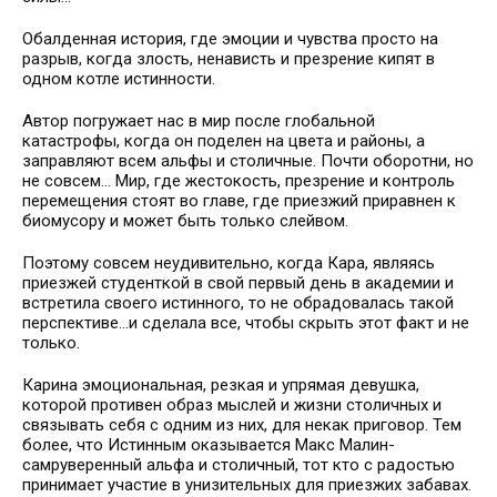
Обалденная история, где эмоции и чувства просто на
разрыв, когда злость, ненависть и презрение кипят в
одном котле истинности.
Автор погружает нас в мир после глобальной
катастрофы, когда он поделен на цвета и районы, а
заправляют всем альфы и столичные. Почти оборотни, но
не совсем... Мир, где жестокость, презрение и контроль
перемещения стоят во главе, где приезжий приравнен к
биомусору и может быть только слейвом.
Поэтому совсем неудивительно, когда Кара, являясь
приезжей студенткой в свой первый день в академии и
встретила своего истинного, то не обрадовалась такой
перспективе...и сделала все, чтобы скрыть этот факт и не
только.
Карина эмоциональная, резкая и упрямая девушка,
которой противен образ мыслей и жизни столичных и
связывать себя с одним из них, для некак приговор. Тем
более, что Истинным оказывается Макс Малин-
самруверенный альфа и столичный, тот кто с радостью
принимает участие в унизительных для приезжих забавах.