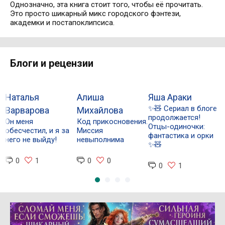
Однозначно, эта книга стоит того, чтобы её прочитать.
Это просто шикарный микс городского фэнтези,
академки и постапоклипсиса.
Блоги и рецензии
Наталья
Алиша
Яша Араки
Л
✨🧸 Сериал в блоге

Варварова
Михайлова
продолжается!
о
Он меня
Код прикосновения.
Отцы-одиночки:
Ф
обесчестил, и я за
Миссия
фантастика и орки

него не выйду!
невыполнима
✨🧸
0
1
0
0
0
1