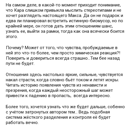
На самом деле, в какой-то момент приходит понимание,
что Кара слишком привыкла мыслить стереотипами и не
хочет разглядеть настоящего Макса. Да он не подарок и
едва ли планировал встретить истинную-биомусор, но по
крайней мере, он готов дать этим отношениям шанс,
узнать ее, выйти за рамки, тогда как она всячески боится
этого.
Почему? Может от того, что чувства, пробуждаемые в
ней это что-то более, чем просто химическая реакция?!
Поверить и довериться всегда страшно...Тем бее назад
пути не будет.
Отношения здесь настолько яркие, сильные, чувствуется
накал страсти, когда словно бьёт током и летят искры.
Читать историю появления чувств из ненависти и
презрения, когда каждый неосторожный шаг может
привести к падению в пропасть, всегда интересно.
Более того, хочется узнать что же будет дальше, собенно
с учётом затронутых автором тем... Ведь подобная
система жёсткого разделения и контроля её будет
работать вечно.