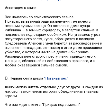
Аннотация к книге:
Все началось со спиритического сеанса.
Призрак, вызванный ради развлечения, не исчез с
первыми лучами солнца. Он остался в доме купца
Рябинина — в темных коридорах, в запертой спальне, в
подземелье под старым особняком. Испугавшись угроз
потустороннего гостя, купец обращается в полицию.
Следователь Алексей Лунев берется за расследование и
выясняет: пятнадцать лет назад в этом доме произошло
убийство, о котором никто не должен был узнать.
Расследование старого преступления приводит его к
женщине, сбежавшей от собственного прошлого, и к
любви, оказавшейся сильнее смерти.
💥 Первая книга цикла
"Поганый лес"
Книги можно читать отдельно друг от друга. В каждой из
них своя законченная история, объединённая главным
героем.
Что вас ждет в книге "Призрак подземелья":