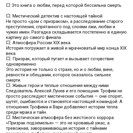
💥 Это книга о любви, перед которой бессильна смерть
💥. Мистический детектив с настоящей тайной
Не просто «дом с призраком», а расследование старого
преступления, спрятанного под слоями лжи, любви и
чужих имен. Разгадка складывается постепенно в единую
картину до самого финала.
💥. Атмосфера России XIX века
История погружает в живой и мрачноватый мир конца XIX
века.
💥. Призрак, который пугает и вызывает сочувствие
одновременно
Это история не только о страхе, но и о любви, вине,
ревности и обещании, которое оказалось сильнее
смерти.
💥. Живые герои и теплые отношения между ними
Следователь Алексей Лунев и его помощник Трофим не
просто расследуют мистические события — они спорят,
шутят, ошибаются и становятся настоящей командой. А
отношения Трофима и Вари добавляют истории тепла
среди мрака и тайн.
💥. Мистическая атмосфера без жестокого хоррора
«Призрак подземелья» — это не кровавый ужас, а
тревожная, завораживающая история с тайнами