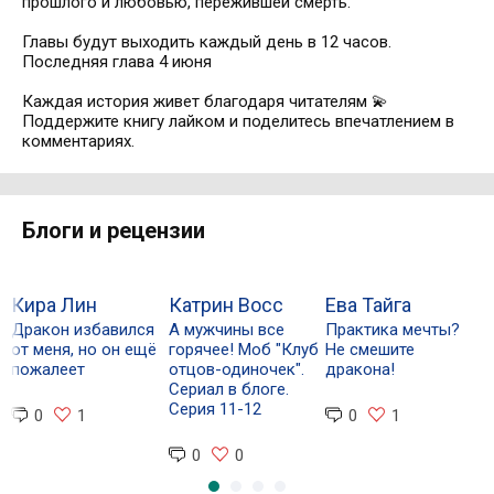
прошлого и любовью, пережившей смерть.
Главы будут выходить каждый день в 12 часов.
Последняя глава 4 июня
Каждая история живет благодаря читателям 💫
Поддержите книгу лайком и поделитесь впечатлением в
комментариях.
Блоги и рецензии
Кира Лин
Катрин Восс
Ева Тайга
Р
Дракон избавился
А мужчины все
Практика мечты?
✨
от меня, но он ещё
горячее! Моб "Клуб
Не смешите
о
пожалеет
отцов-одиночек".
дракона!
л
Сериал в блоге.
л
Серия 11-12
о
0
1
0
1
0
0