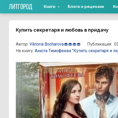
Книги
Блоги и рецензии
Ко
Купить секретаря и любовь в придачу
Автор:
Viktoria Bocharova🧁🧁🧁🧁
Публикация:
03
На книгу:
Анюта Тимофеева
"Купить секретаря и л