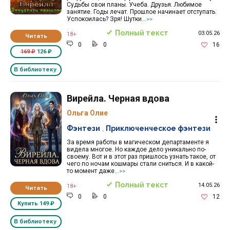
Судьбы свои планы. Учеба. Друзья. Любимое
занятие. Годы лечат. Прошлое начинает отступать.
Успокоилась? Зря! Шутки...
>>
Полный текст
03.05.26
18+
Читать
0
0
16
169 ₽
126 ₽
В библиотеку
Вирейла. Черная вдова
Ольга Олие
Фэнтези
,
Приключенческое фэнтези
За время работы в магическом департаменте я
видела многое. Но каждое дело уникально по-
своему. Вот и в этот раз пришлось узнать такое, от
чего по ночам кошмары стали сниться. И в какой-
то момент даже...
>>
Полный текст
14.05.26
18+
Читать
0
0
12
Купить
149 ₽
В библиотеку