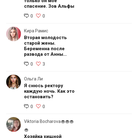
только он мое
спасение. Зов Альфы
0
0
Кира Рамис
Вторая молодость
старой жены.
Беременна после
развода от Анны
Озеровой
0
3
Ольга Ли
Я снюсь ректору
каждую ночь. Как это
остановить?
0
0
Viktoria Bocharova🧁🧁🧁
🧁
Хозяйка хищной