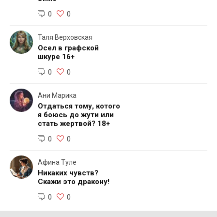
0
0
Таля Верховская
Осел в графской
шкуре 16+
0
0
Ани Марика
Отдаться тому, котого
я боюсь до жути или
стать жертвой? 18+
0
0
Афина Туле
Никаких чувств?
Скажи это дракону!
0
0