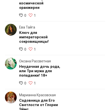
космической
оранжереи
0
1
Ева Тайга
Ключ для
императорской
сокровищницы!
0
1
Оксана Рассветная
Неудачная дочь рода,
или Три мужа для
попаданки! 18+
0
1
Марианна Красовская
Садовница для Его
Светлости от Глории
Эймс