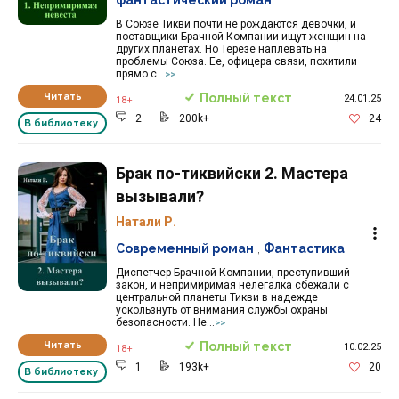
фантастический роман
В Союзе Тикви почти не рождаются девочки, и
поставщики Брачной Компании ищут женщин на
других планетах. Но Терезе наплевать на
проблемы Союза. Ее, офицера связи, похитили
прямо с...
>>
Читать
Полный текст
24.01.25
18+
2
200k+
24
В библиотеку
Брак по-тиквийски 2. Мастера
вызывали?
Натали Р.
Современный роман
,
Фантастика
Диспетчер Брачной Компании, преступивший
закон, и непримиримая нелегалка сбежали с
центральной планеты Тикви в надежде
ускользнуть от внимания службы охраны
безопасности. Не...
>>
Читать
Полный текст
10.02.25
18+
1
193k+
20
В библиотеку