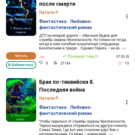
после смерти
Натали Р.
Фантастика
,
Любовно-
фантастический роман
ДТП на мокрой дороге – обычные будни для
службы охраны безопасности. Но только не тогда,
когда в нем погибает внештатная сотрудница.
Безопасники в трауре… Однако Тереза – не из...
>>
Читать
Полный текст
07.05.25
18+
0
211k+
13
В библиотеку
Брак по-тиквийски 8.
Последняя война
Натали Р.
Фантастика
,
Любовно-
фантастический роман
Чтобы скрыться от службы охраны безопасности,
Тереза вынуждена отправиться на другую планету
Союза Тикви, где вот уже столетие идут бои с
негуманоидами. Ее мужу – командиру...
>>