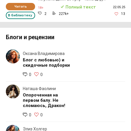
Читать
Полный текст
22.05.25
18+
2
227k+
13
В библиотеку
Блоги и рецензии
Оксана Владимирова
Блог с любовью) и
скидочные подборки
0
0
Наташа Фаолини
Опороченная на
первом балу. Не
сломаюсь, Дракон!
0
0
Элиз Холгер