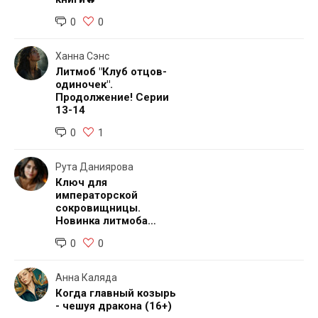
0
0
Ханна Сэнс
Литмоб "Клуб отцов-
одиночек".
Продолжение! Серии
13-14
0
1
Рута Даниярова
Ключ для
императорской
сокровищницы.
Новинка литмоба
"Пропавшая
0
0
наследница"
Анна Каляда
Когда главный козырь
- чешуя дракона (16+)