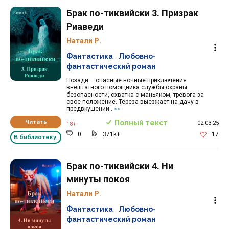
Брак по-тиквийски 3. Призрак
Риаведи
Натали Р.
Фантастика
,
Любовно-
фантастический роман
Позади – опасные ночные приключения
внештатного помощника службы охраны
безопасности, схватка с маньяком, тревога за
свое положение. Тереза выезжает на дачу в
предвкушении...
>>
Читать
Полный текст
02.03.25
18+
0
371k+
17
В библиотеку
Брак по-тиквийски 4. Ни
минуты покоя
Натали Р.
Фантастика
,
Любовно-
фантастический роман