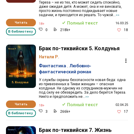
Тереза – не из тех, кто может сидеть спокойно,
даже ожидая дитя. А может, она и не виновата,
просто жизнь постоянно подкидывает новые
задачки, и приходится их решать. То чужой...
>>
Читать
Полный текст
16.03.25
18+
0
218k+
18
В библиотеку
Брак по-тиквийски 5. Колдунья
Натали Р.
Фантастика
,
Любовно-
фантастический роман
У службы охраны безопасности новая беда: одна
из привезенных в Тикви женщин – опасная
колдунья. Ни одному из сотрудников-мужчин не
под силу ее обезвредить. За дело берется Тереза.
Никто и предположить не...
>>
Читать
Полный текст
02.04.25
18+
3
266k+
17
В библиотеку
Брак по-тиквийски 7. Жизнь