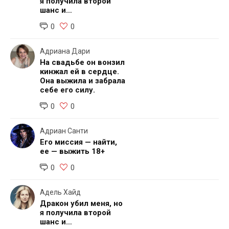
я получила второй
шанс и…
0
0
Адриана Дари
На свадьбе он вонзил
кинжал ей в сердце.
Она выжила и забрала
себе его силу.
0
0
Адриан Санти
Его миссия — найти,
ее — выжить 18+
0
0
Адель Хайд
Дракон убил меня, но
я получила второй
шанс и…