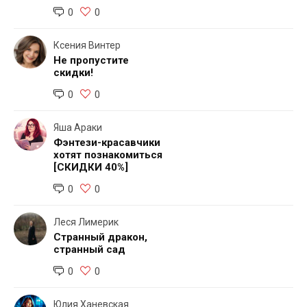
0
0
Ксения Винтер
Не пропустите
скидки!
0
0
Яша Араки
Фэнтези-красавчики
хотят познакомиться
[СКИДКИ 40%]
0
0
Леся Лимерик
Странный дракон,
странный сад
0
0
Юлия Ханевская