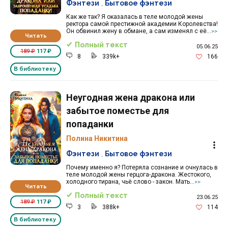
Фэнтези
,
Бытовое фэнтези
Как же так? Я оказалась в теле молодой жены
ректора самой престижной академии Королевства!
Он обвинил жену в обмане, а сам изменял с её...
>>
Читать
Полный текст
05.06.25
189 ₽
117 ₽
8
339k+
166
В библиотеку
Неугодная жена дракона или
забытое поместье для
попаданки
Полина Никитина
Фэнтези
,
Бытовое фэнтези
Почему именно я? Потеряла сознание и очнулась в
теле молодой жены герцога-дракона. Жестокого,
холодного тирана, чьё слово - закон. Мать...
>>
Читать
Полный текст
23.06.25
189 ₽
117 ₽
3
388k+
114
В библиотеку