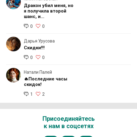
Дракон убил меня, но
я получила второй
шанс, и...
0
0
Дарья Урусова
Скидки!!!
0
0
Натали Палей
🔥Последние часы
скидок!
1
2
Присоединяйтесь
к нам в соцсетях