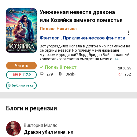
Униженная невеста дракона
или Хозяйка зимнего поместья
Полина Никитина
Фэнтези
,
Приключенческое фэнтези
Вот угораздило! Попала в другой мир, прямиком на
смотрины невест! Но почему меня называют
мусором и уродиной? Лорд Эридан Вэйн - главный
холостяк королевства смотрит на меня с...
>>
Читать
Полный текст
28.03.25
279
363k+
952
189 ₽
117 ₽
В библиотеку
Блоги и рецензии
Виктория Миллс
Дракон убил меня, но