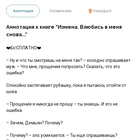
Аннотация
Оглавление
Награды
0
Аннотация к книге “Измена. Влюбись в меня
снова...”
❤️БⲈСПЛΆТНО❤️
– Ну и что ты смотришь на меня так? – холодно спрашивает
муж. – Что мне, прощения попросить? Сказать, что это
ошибка?
Спокойно застегивает рубашку, пока я пытаюсь отойти от
шока.
– Прощения я никогда не прошу – ты знаешь. И это не
ошибка.
– Зачем, Демьян? Почему?
– Почему? – зло усмехается. – Ты еще спрашиваешь?