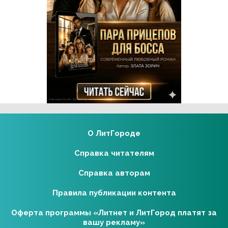
Реклама 16+ АО «ЛитГород»
О ЛитГороде
Справка читателям
Справка авторам
Правила публикации контента
Оферта программы «Литнет и ЛитГород платят за
вашу рекламу»