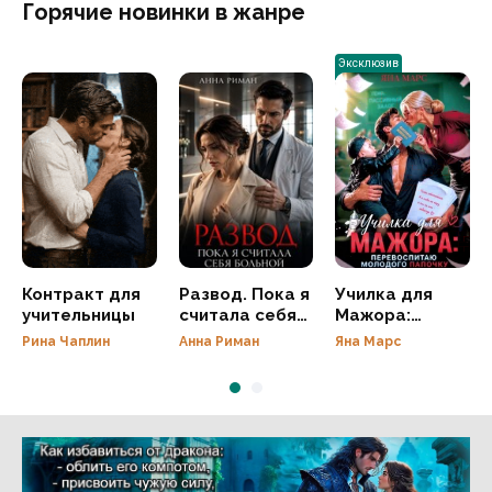
Горячие новинки в жанре
Эксклюзив
Контракт для
Развод. Пока я
Училка для
учительницы
считала себя
Мажора:
больной
перевоспитаю
Рина Чаплин
Анна Риман
Яна Марс
молодого
Папочку