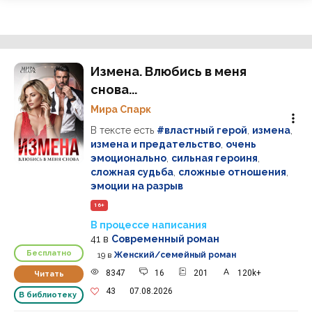
Измена. Влюбись в меня
снова...
Мира Спарк
В тексте есть
#властный герой
,
измена
,
измена и предательство
,
очень
эмоционально
,
сильная героиня
,
сложная судьба
,
сложные отношения
,
эмоции на разрыв
16+
В процессе написания
41
в
Современный роман
Бесплатно
19
в
Женский/семейный роман
8347
16
201
120k+
Читать
43
07.08.2026
В библиотеку