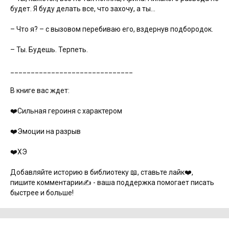
будет. Я буду делать все, что захочу, а ты…
– Что я? – с вызовом перебиваю его, вздернув подбородок.
– Ты. Будешь. Терпеть.
______________________________
В книге вас ждет:
❤️Сильная героиня с характером
❤️Эмоции на разрыв
❤️ХЭ
Добавляйте историю в библиотеку 📖, ставьте лайк❤️,
пишите комментарии✍️ - ваша поддержка помогает писать
быстрее и больше!