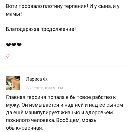
Воти прорвало плотину терпения! И у сына, и у
мамы!
Благодарю за продолжение!
❤️❤️❤️
Лариса Ф.
7/28/2026, 8:33:51 PM
Главная героиня попала в бытовое рабство к
мужу. Он измывается и над ней и над её сыном
да ещё манипулирует жизнью и здоровьем
пожилого человека. Вообщем, мразь
обыкновенная.