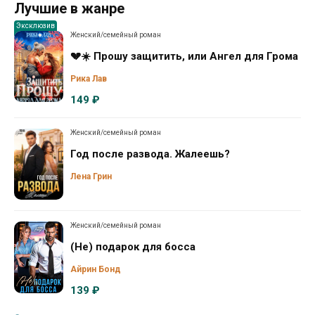
Лучшие в жанре
Эксклюзив
Женский/семейный роман
💔☀️ Прошу защитить, или Ангел для Грома
Рика Лав
149 ₽
Женский/семейный роман
Год после развода. Жалеешь?
Лена Грин
Женский/семейный роман
(Не) подарок для босса
Айрин Бонд
139 ₽