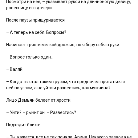
Посмотри на нее, – указывает рукой на длинноногую девицу,
ровесницу его дочери.
После паузы прищуривается:
– А теперь на себя. Вопросы?
Начинает трясти мелкой дрожью, но я беру себя в руки.
– Вопрос только один…
– Валяй.
– Когда ты стал таким трусом, что предпочел прятаться с
ней по углам, а не уйти и развестись, как мужчина?
Лицо Демьян белеет от ярости.
– Уйти? – рычит он. – Развестись?
Подходит ближе:
– Ты, кажется, все не так поняла, Арина. Никакого развода не