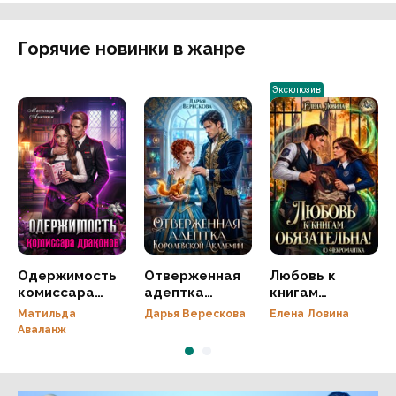
Горячие новинки в жанре
Эксклюзив
Одержимость
Отверженная
Любовь к
комиссара
адептка
книгам
драконов
королевской
обязательна!
Матильда
Дарья Верескова
Елена Ловина
академии
(с)
Аваланж
Некромантка