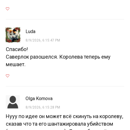
Luda
8/9/2026, 6:15:47 PM
Спасибо!
Саверлок разошелся. Королева теперь ему
мешает.
Olga Komova
8/9/2026, 6:15:28 PM
Нууу по идее он может всё скинуть на королеву,
сказав что та его шантажировала убийством