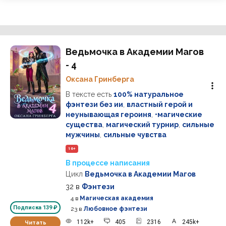
Ведьмочка в Академии Магов
- 4
Оксана Гринберга
В тексте есть
100% натуральное
фэнтези без ии
,
властный герой и
неунывающая героиня
,
•магические
существа
,
магический турнир
,
сильные
мужчины
,
сильные чувства
16+
В процессе написания
Цикл
Ведьмочка в Академии Магов
32
в
Фэнтези
4
в
Магическая академия
Подписка
139 ₽
23
в
Любовное фэнтези
112k+
405
2316
245k+
Читать