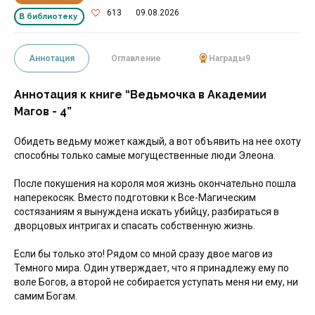
613
09.08.2026
В библиотеку
Аннотация
Оглавление
Награды
9
Аннотация к книге “Ведьмочка в Академии
Магов - 4”
Обидеть ведьму может каждый, а вот объявить на нее охоту
способны только самые могущественные люди Элеона.
После покушения на короля моя жизнь окончательно пошла
наперекосяк. Вместо подготовки к Все-Магическим
состязаниям я вынуждена искать убийцу, разбираться в
дворцовых интригах и спасать собственную жизнь.
Если бы только это! Рядом со мной сразу двое магов из
Темного мира. Один утверждает, что я принадлежу ему по
воле Богов, а второй не собирается уступать меня ни ему, ни
самим Богам.