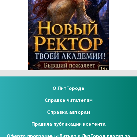
Реклама 16+ АО «ЛитГород»
О ЛитГороде
Справка читателям
Справка авторам
Правила публикации контента
Оферта программы «Литнет и ЛитГород платят за