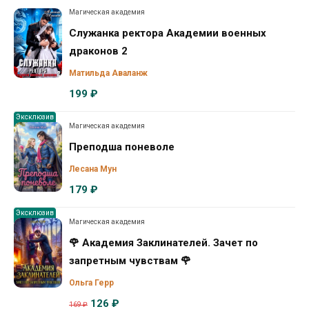
Магическая академия
Служанка ректора Академии военных
драконов 2
Матильда Аваланж
199 ₽
Эксклюзив
Магическая академия
Преподша поневоле
Лесана Мун
179 ₽
Эксклюзив
Магическая академия
🌹 Академия Заклинателей. Зачет по
запретным чувствам 🌹
Ольга Герр
126 ₽
169 ₽