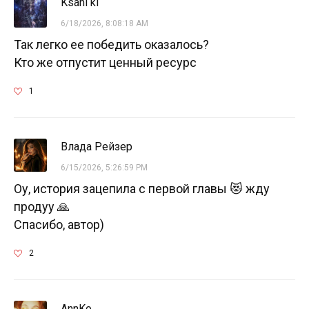
Ksani ki
6/18/2026, 8:08:18 AM
Так легко ее победить оказалось?
Кто же отпустит ценный ресурс
1
Влада Рейзер
6/15/2026, 5:26:59 PM
Оу, история зацепила с первой главы 😻 жду
продуу 🙏
Спасибо, автор)
2
AnnKo