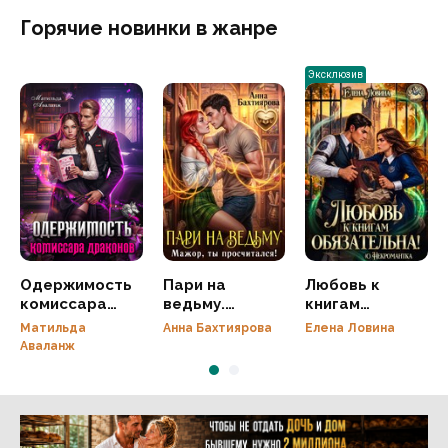
Горячие новинки в жанре
Эксклюзив
Одержимость
Пари на
Любовь к
комиссара
ведьму.
книгам
драконов
Мажор, ты
обязательна!
Матильда
Анна Бахтиярова
Елена Ловина
просчитался!
(с)
Аваланж
Некромантка