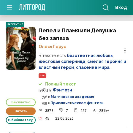
Вход
Эксклюзив
Пепел и Пламя или Девушка
без запаха
Олеся Герус
В тексте есть
безответная любовь
,
жестокая соперница
,
смелая героиня и
властный герой
,
спасение мира
16+
Полный текст
5483
в
Фэнтези
596
в
Магическая академия
Бесплатно
799
в
Приключенческое фэнтези
3873
7
257
281k+
Читать
45
22.06.2026
В библиотеку