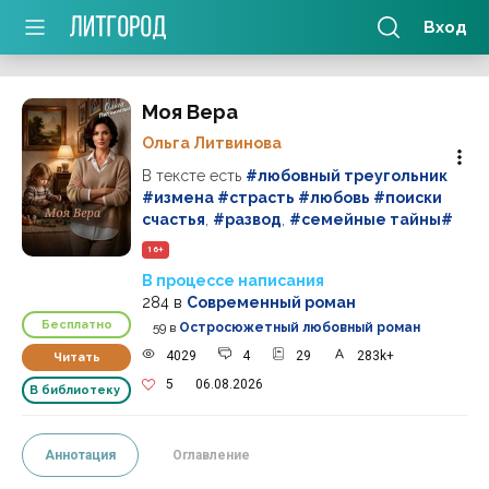
Вход
Моя Вера
Ольга Литвинова
В тексте есть
#любовный треугольник
#измена #страсть #любовь #поиски
счастья
,
#развод
,
#семейные тайны#
16+
В процессе написания
284
в
Современный роман
Бесплатно
59
в
Остросюжетный любовный роман
4029
4
29
283k+
Читать
5
06.08.2026
В библиотеку
Аннотация
Оглавление