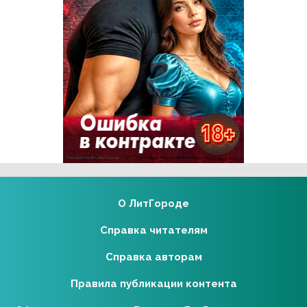
Реклама 16+ АО «ЛитГород»
О ЛитГороде
Справка читателям
Справка авторам
Правила публикации контента