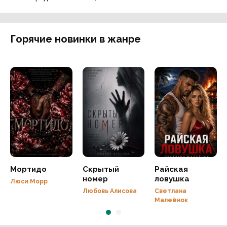
Горячие новинки в жанре
Мортидо
Скрытый
Райская
номер
ловушка
Люси Морр
Любовь Алисова
Светлана
Малеёнок