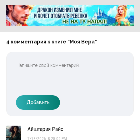
Реклама 16+ АО «ЛитГород»
4 комментария к книге “Моя Вера”
Добавить
Айштария Райс
7/18/2026, 8:25:09 PM