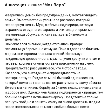
Аннотация к книге “Моя Вера”
Я вернулась домой без предупреждения, мечтая увидеть
семью. Вместо встречи услышала разговор, который
перевернул жизнь. Муж, любимая падчерица, которую
вырастила с грудного возраста и считала дочерью, моя
племянница обсуждали, как завладеть бизнесом и
деньгами.
Шок оказался сильнее, когда открылась правда:
племянница беременна от мужа. Пока я доверяла близким
людям, они строили планы за спиной. Используя
поддельную доверенность, муж получил доступ к счетам и
перевёл крупные суммы, оставив практически ни с чем.
Предательство разрушило всё, что я строила годы.
Казалось, что выхода нет и справедливость не
восторжествует. Рядом со мной бывший одноклассник,
который помогает шаг за шагом распутывать схему обмана.
Вместе мы начинаем борьбу за бизнес, похищенные деньги
и доброе имя. Однако, чем ближе подбираемся к правде, тем
больше секретов всплывает наружу. Предстоит не только
вернуть своё, но и решить, смогу ли снова доверять людям
после предательства тех, кого любила больше всего.