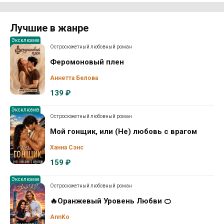
Лучшие в жанре
Эксклюзив
Остросюжетный любовный роман
Феромоновый плен
Аннетта Белова
139 ₽
Эксклюзив
Остросюжетный любовный роман
Мой гонщик, или (Не) любовь с врагом
Ханна Сэнс
159 ₽
Эксклюзив
Остросюжетный любовный роман
🔥Оранжевый Уровень Любви 🍊
AnnKo