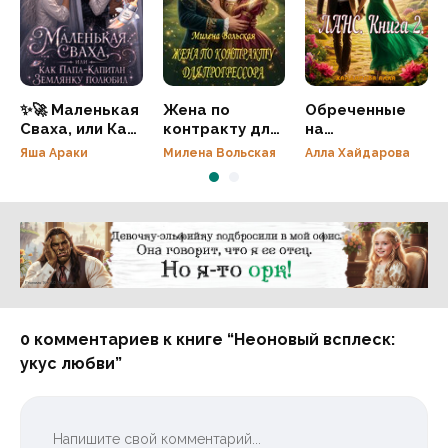
✨🚀 Маленькая
Жена по
Обреченные
Сваха, или Как
контракту для
на
папа-капитан
прогрессора
совместимость..
Яша Араки
Милена Вольская
Алла Хайдарова
землянку
ЛАНС. Книга 2.
полюбил
Реклама 16+ АО «ЛитГород»
0 комментариев к книге “Неоновый всплеск:
укус любви”