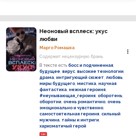
Неоновый всплеск: укус
любви
Марго Ромашка
Содержит нецензурную брань
В тексте есть
босс и подчиненная
,
будущее
,
вирус
,
высокие технологии
,
драма
,
интригующий сюжет
,
любовь
,
миры будущего
,
мистика
,
научная
фантастика
,
нежная героиня
,
#неунывающая_героиня
,
оборотень
,
оборотни
,
очень романтично
,
очень
эмоционально и чувственно
,
самостоятельная героиня
,
сильный
мужчина
,
тайны и интриги
,
харизматичый герой
16+