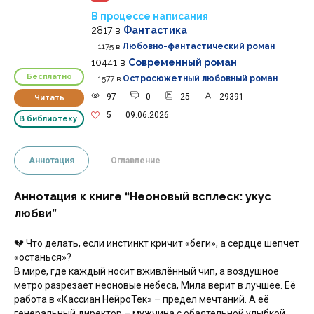
В процессе написания
2817
в
Фантастика
1175
в
Любовно-фантастический роман
10441
в
Современный роман
Бесплатно
1577
в
Остросюжетный любовный роман
97
0
25
29391
Читать
5
09.06.2026
В библиотеку
Аннотация
Оглавление
Аннотация к книге “Неоновый всплеск: укус
любви”
💔 Что делать, если инстинкт кричит «беги», а сердце шепчет
«останься»?
В мире, где каждый носит вживлённый чип, а воздушное
метро разрезает неоновые небеса, Мила верит в лучшее. Её
работа в «Кассиан НейроТек» – предел мечтаний. А её
генеральный директор – мужчина с обаятельной улыбкой,