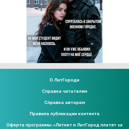
Реклама 16+ АО «ЛитГород»
О ЛитГороде
Справка читателям
Справка авторам
Правила публикации контента
Оферта программы «Литнет и ЛитГород платят за