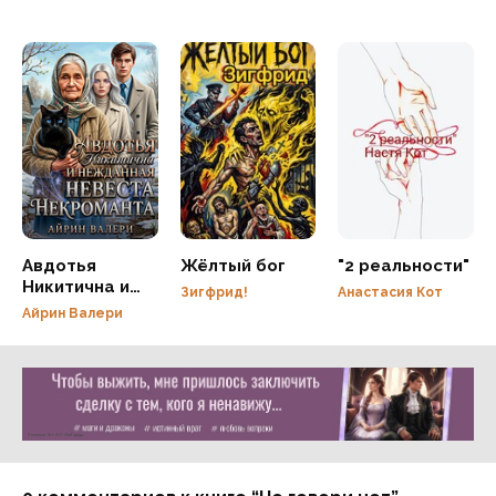
Авдотья
Жёлтый бог
"2 реальности"
Никитична и
Зигфрид!
Анастасия Кот
нежданная
Айрин Валери
невеста
некроманта
Реклама 16+ АО «ЛитГород»