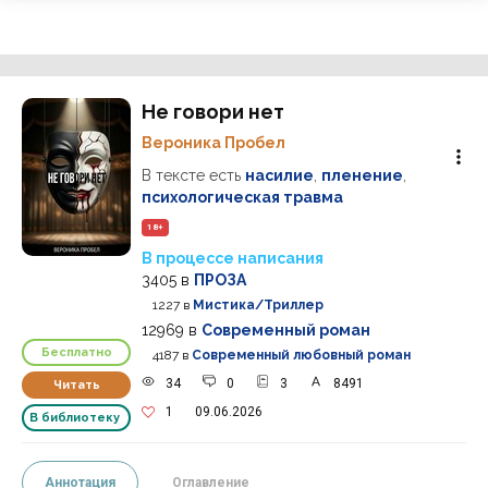
Не говори нет
Вероника Пробел
В тексте есть
насилие
,
пленение
,
психологическая травма
18+
В процессе написания
3405
в
ПРОЗА
1227
в
Мистика/Триллер
12969
в
Современный роман
Бесплатно
4187
в
Современный любовный роман
34
0
3
8491
Читать
1
09.06.2026
В библиотеку
Аннотация
Оглавление