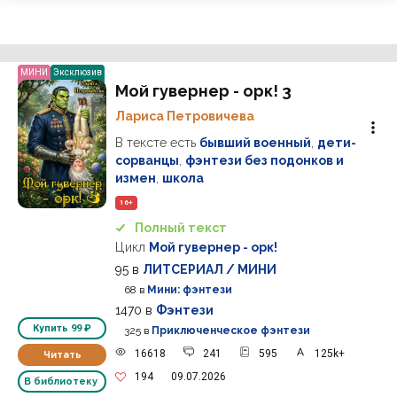
МИНИ
Эксклюзив
Мой гувернер - орк! 3
Лариса Петровичева
В тексте есть
бывший военный
,
дети-
сорванцы
,
фэнтези без подонков и
измен
,
школа
16+
Полный текст
Цикл
Мой гувернер - орк!
95
в
ЛИТСЕРИАЛ / МИНИ
68
в
Мини: фэнтези
1470
в
Фэнтези
Купить
99 ₽
325
в
Приключенческое фэнтези
16618
241
595
125k+
Читать
194
09.07.2026
В библиотеку