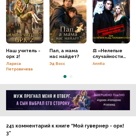
Наш учитель -
Пап, а мама
⚖️ «Нелепые
орк 2!
нас найдет?
случайности»
графини
Лариса
Эд Восс
AnnKo
Морган, или
Петровичева
Застегнитесь,
господин
Судья! 💥
Реклама 16+ АО «ЛитГород»
241 комментарий к книге “Мой гувернер - орк!
3”