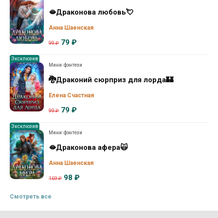
🫦Драконова любовь💘
Анна Шаенская
79 ₽
99 ₽
Эксклюзив
Мини: фэнтези
🐉Драконий сюрприз для лорда🏰
Елена Счастная
79 ₽
99 ₽
Эксклюзив
Мини: фэнтези
🫦Драконова афера🙀
Анна Шаенская
98 ₽
169 ₽
Смотреть все