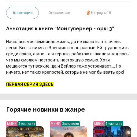
Аннотация
Оглавление
Награды
10
Аннотация к книге “Мой гувернер - орк! 3”
Началась моя семейная жизнь, да не сказать, что очень
легко. Все-таки мы с Элендин очень разные. Ей трудно жить
среди орков, а мне... а я терплю, работаю в школе и надеюсь,
что мы сможем построить настоящую семью. Хотя
мешаются тут всякие, да и Вейлор тоже устраивает.... Но
ничего, нет таких крепостей, которые не мог бы взять орк!
ПЕРВАЯ СЕРИЯ ЗДЕСЬ
Горячие новинки в жанре
МИНИ
Эксклюзив
МИНИ
Эксклюзив
МИНИ
Эксклюзив