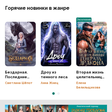
Горячие новинки в жанре
Эксклюзив
Бездарная.
Дроу из
Вторая жизнь
Последние
темного леса
целительницы
крылья севера
генерала-
Светлана Шёпот
Анна Жнец
Елена
дракона
Белильщикова