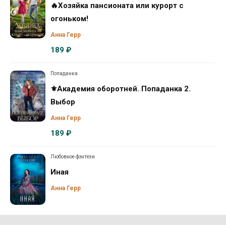
🔥Хозяйка пансионата или курорт с
огоньком!
Анна Герр
189 ₽
Попаданка
⚜️Академия оборотней. Попаданка 2.
Выбор
Анна Герр
189 ₽
Любовное фэнтези
Иная
Анна Герр