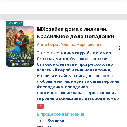
Эксклюзив
🏰Хозяйка дома с лилиями.
Красильное дело Попаданки
Анна Герр
,
Ульяна Чертовских
В тексте есть
анна герр
,
быт и юмор
,
бытовая магия
,
бытовое фэнтези
,
бытовое фэнтези и прогрессорство
,
властный герой и сильная героиня
,
интриги и тайны
,
книга_антистресс
,
любовь и магия
,
неунывающая героиня
,
#попаданка
,
попаданка
,
противостояние характеров
,
сильная
героиня
,
эксклюзив в литгороде
,
юмор
16+
В процессе написания
Цикл
Хозяйки