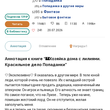
370
в
Попаданка
285
в
Попаданка в другие миры
1286
в
Фэнтези
Подписка
139 ₽
267
в
Бытовое фэнтези
19461
86
1130
199k+
Читать
241
20.07.2026
В библиотеку
Аннотация
Оглавление
Награды
1
Аннотация к книге “🏰Хозяйка дома с лилиями.
Красильное дело Попаданки”
🤍Эксклюзивно🤍 Я оказалась в другом мире. В теле юной
леди, которой очень не повезло. Их с младшей сестрой
пытается повыгоднее продать дядюшка, назначенный им
опекуном. Он игрок и пьяница. Его алчность не знает границ.
Но самое поганое, что на Луизе… Теперь уже на мне,
помешан жестокий лорд. Он не отступится, желая
заполучить меня.
Но и я теперь не та тихая, скромная и беззащитная девочка.