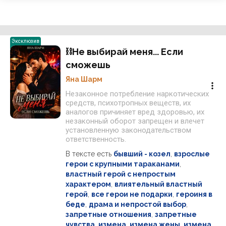
Эксклюзив
⛓Не выбирай меня... Если
сможешь
Яна Шарм
Незаконное потребление наркотических
средств, психотропных веществ, их
аналогов причиняет вред здоровью, их
незаконный оборот запрещен и влечет
установленную законодательством
ответственность.
В тексте есть
бывший - козел
,
взрослые
герои с крупными тараканами
,
властный герой с непростым
характером
,
влиятельный властный
герой
,
все герои не подарки
,
героиня в
беде
,
драма и непростой выбор
,
запретные отношения
,
запретные
чувства
,
измена
,
измена жены
,
измена