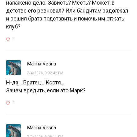
налажено дело. Зависть? Месть? Может, в
детстве его ревновал? Или бандитам задолжал
и решил брата подставить и помочь им отжать
клуб?
1
Marina Vesna
7/4/2026, 9:02:42 PM
Н-да... Братец... Костя...
Зачем вредить, если это Марк?
1
Marina Vesna
7/2/2026, 8:28:11 PM