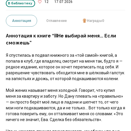
12
17.07.2026
В библиотеку
Аннотация
Оглавление
Награды
0
Аннотация к книге “⛓Не выбирай меня... Если
сможешь”
Я спустилась в подвал книжного за «той самой» книгой, а
попала в клуб, где владелец смотрит на меня так, будто я —
редкое издание, которое он хочет переписать под себя. И
разрешение чувствовать обходится мне в шёлковый галстук
на запястьях и дрожь, от которой подкашиваются колени.
Мой жених называет меня холодной. Говорит, что купил
меня за квартиру и заботу. Но Дану плевать на «правильно»
— он просто берёт моё лицо в ладони и шепчет то, от чего
мои ноги подкашиваются, да и не только... Вот только когда я
готова поверить ему, он отталкивает меня со словами: «Это
ничего не значит, Ева. Сделка без обязательств».