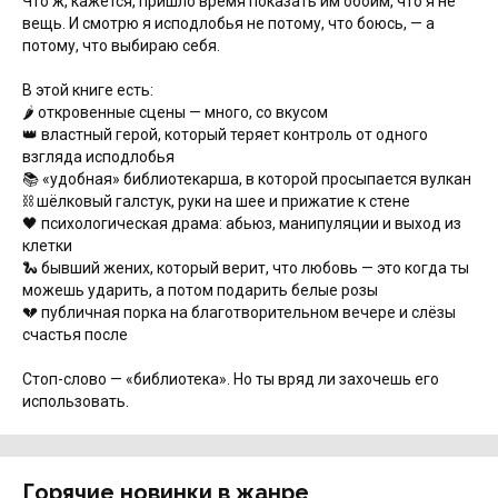
Что ж, кажется, пришло время показать им обоим, что я не
вещь. И смотрю я исподлобья не потому, что боюсь, — а
потому, что выбираю себя.
В этой книге есть:
🌶 откровенные сцены — много, со вкусом
👑 властный герой, который теряет контроль от одного
взгляда исподлобья
📚 «удобная» библиотекарша, в которой просыпается вулкан
⛓ шёлковый галстук, руки на шее и прижатие к стене
🖤 психологическая драма: абьюз, манипуляции и выход из
клетки
🐍 бывший жених, который верит, что любовь — это когда ты
можешь ударить, а потом подарить белые розы
💔 публичная порка на благотворительном вечере и слёзы
счастья после
Стоп-слово — «библиотека». Но ты вряд ли захочешь его
использовать.
Горячие новинки в жанре