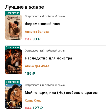
Лучшие в жанре
Эксклюзив
Остросюжетный любовный роман
Феромоновый плен
Аннетта Белова
83 ₽
139 ₽
Эксклюзив
Остросюжетный любовный роман
Наследство для монстра
Алина Дьячкова
189 ₽
Эксклюзив
Остросюжетный любовный роман
Мой гонщик, или (Не) любовь с врагом
Ханна Сэнс
127 ₽
159 ₽