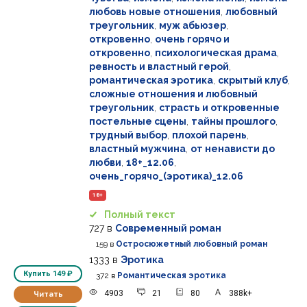
любовь новые отношения
,
любовный
треугольник
,
муж абьюзер
,
откровенно
,
очень горячо и
откровенно
,
психологическая драма
,
ревность и властный герой
,
романтическая эротика
,
скрытый клуб
,
сложные отношения и любовный
треугольник
,
страсть и откровенные
постельные сцены
,
тайны прошлого
,
трудный выбор
,
плохой парень
,
властный мужчина
,
от ненависти до
любви
,
18+_12.06
,
очень_горячо_(эротика)_12.06
18+
Полный текст
727
в
Современный роман
159
в
Остросюжетный любовный роман
1333
в
Эротика
Купить
149 ₽
372
в
Романтическая эротика
4903
21
80
388k+
Читать