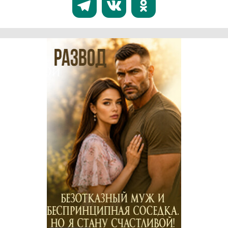
Реклама 16+ АО «ЛитГород»