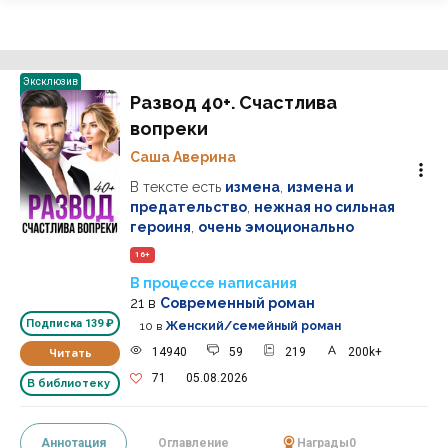
Эксклюзив
Развод 40+. Счастлива
вопреки
Саша Аверина
В тексте есть
измена
,
измена и
предательство
,
нежная но сильная
героиня
,
очень эмоционально
16+
В процессе написания
21
в
Современный роман
Подписка
139 ₽
10
в
Женский/семейный роман
14940
59
219
200k+
Читать
71
05.08.2026
В библиотеку
Аннотация
Оглавление
Награды
0