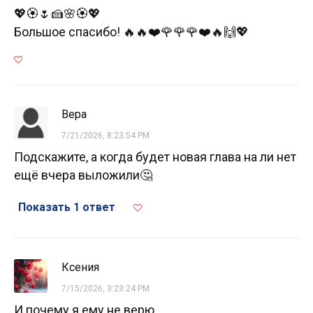
💖🏵️🌷🍰🌸🏵️💖
Большое спасибо! 🔥🔥❤️🌹🌹🌹❤️🔥🙌💖
Вера
7/21/2026, 8:23:54 PM
Подскажите, а когда будет новая глава на ли нет
ещё вчера выложили🤔
Показать 1 ответ
Кcения
7/15/2026, 3:23:24 PM
И почему я ему не верю...