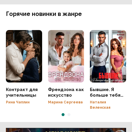
Горячие новинки в жанре
Контракт для
Френдзона как
Бывшие. Я
учительницы
искусство
больше тебя
не предам
Рина Чаплин
Марина Сергеева
Наталия
Веленская