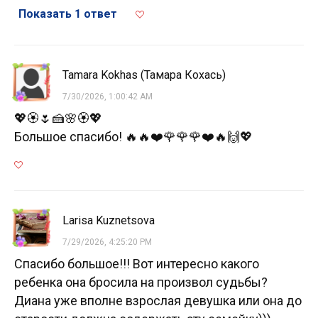
Показать 1 ответ
Tamara Kokhas (Тамара Кохась)
7/30/2026, 1:00:42 AM
💖🏵️🌷🍰🌸🏵️💖
Большое спасибо! 🔥🔥❤️🌹🌹🌹❤️🔥🙌💖
Larisa Kuznetsova
7/29/2026, 4:25:20 PM
Спасибо большое!!! Вот интересно какого
ребенка она бросила на произвол судьбы?
Диана уже вполне взрослая девушка или она до