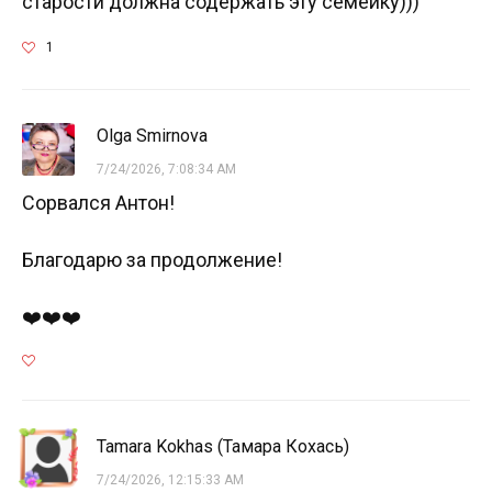
старости должна содержать эту семейку)))
1
Olga Smirnova
7/24/2026, 7:08:34 AM
Сорвался Антон!
Благодарю за продолжение!
❤️❤️❤️
Tamara Kokhas (Тамара Кохась)
7/24/2026, 12:15:33 AM