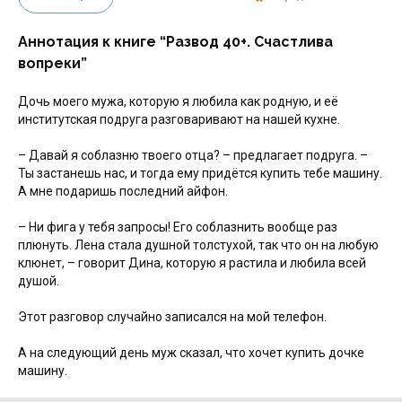
Аннотация к книге “Развод 40+. Счастлива
вопреки”
Дочь моего мужа, которую я любила как родную, и её
институтская подруга разговаривают на нашей кухне.
– Давай я соблазню твоего отца? – предлагает подруга. –
Ты застанешь нас, и тогда ему придётся купить тебе машину.
А мне подаришь последний айфон.
– Ни фига у тебя запросы! Его соблазнить вообще раз
плюнуть. Лена стала душной толстухой, так что он на любую
клюнет, – говорит Дина, которую я растила и любила всей
душой.
Этот разговор случайно записался на мой телефон.
А на следующий день муж сказал, что хочет купить дочке
машину.