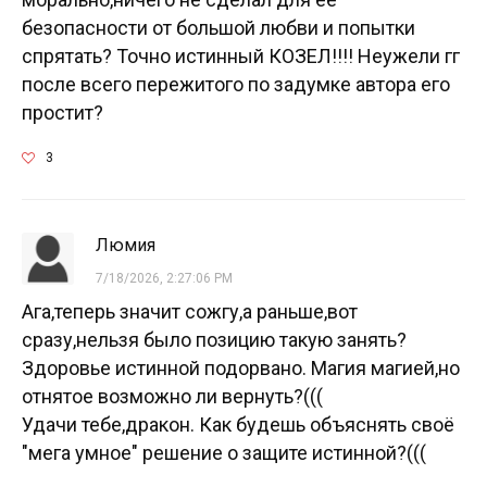
безопасности от большой любви и попытки
спрятать? Точно истинный КОЗЕЛ!!!! Неужели гг
после всего пережитого по задумке автора его
простит?
3
Люмия
7/18/2026, 2:27:06 PM
Ага,теперь значит сожгу,а раньше,вот
сразу,нельзя было позицию такую занять?
Здоровье истинной подорвано. Магия магией,но
отнятое возможно ли вернуть?(((
Удачи тебе,дракон. Как будешь объяснять своё
"мега умное" решение о защите истинной?(((