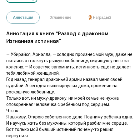
Аннотация
Оглавление
Награды
2
Аннотация к книге “Развод с драконом.
Изгнанная истинная”
— Убирайся, Ариэлла, — холодно произнес мой муж, даже не
пытаясь оттолкнуть рыжую любовницу, сидящую у него на
коленях. — И советую запомнить: истинность ещё не делает
тебя любимой женщиной.
Год назад генерал драконьей армии назвал меня своей
судьбой. А сегодня вышвырнул из дома, променяв на
роскошную любовницу.
Только вот, ни мужу-дракону, ни моей семье не нужна
опозоренная человечка с ребёнком под сердцем.
Что ж…
Я выживу. Открою собственное дело. Подниму ребенка одна.
И научусь жить без мужчины, который разбил мне сердце.
Вот только мой бывший истинный почему-то решил
вернуться.