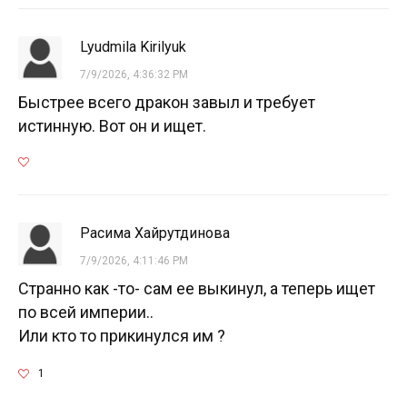
Lyudmila Kirilyuk
7/9/2026, 4:36:32 PM
Быстрее всего дракон завыл и требует
истинную. Вот он и ищет.
Расима Хайрутдинова
7/9/2026, 4:11:46 PM
Странно как -то- сам ее выкинул, а теперь ищет
по всей империи..
Или кто то прикинулся им ?
1