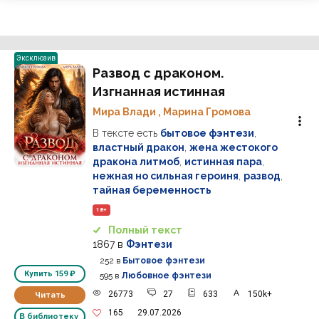
Эксклюзив
Развод с драконом.
Изгнанная истинная
Мира Влади
,
Марина Громова
В тексте есть
бытовое фэнтези
,
властный дракон
,
жена жестокого
дракона литмоб
,
истинная пара
,
нежная но сильная героиня
,
развод
,
тайная беременность
18+
Полный текст
1867
в
Фэнтези
252
в
Бытовое фэнтези
Купить
159 ₽
595
в
Любовное фэнтези
26773
27
633
150k+
Читать
165
29.07.2026
В библиотеку