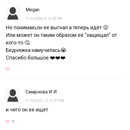
Megan
7/16/2026, 6:16:42 PM
Не понимаю,он её выгнал а теперь идёт 😤
Или может он таким образом её "защищал" от
кого-то 🤔
Бедняжка намучилась😭
Спасибо большое ❤️❤️❤️
Смирнова И И
7/10/2026, 12:27:47 PM
и чего он ее ищет
1