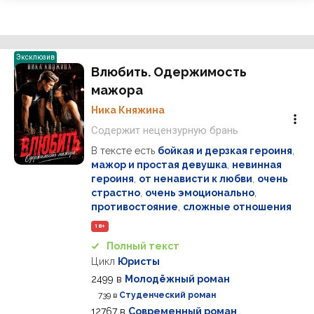
Эксклюзив
Влюбить. Одержимость
мажора
Ника Княжина
Содержит нецензурную брань
В тексте есть
бойкая и дерзкая героиня
,
мажор и простая девушка
,
невинная
героиня
,
от ненависти к любви
,
очень
страстно
,
очень эмоционально
,
противостояние
,
сложные отношения
18+
Полный текст
Цикл
Юристы
2499
в
Молодёжный роман
739
в
Студенческий роман
12767
в
Современный роман