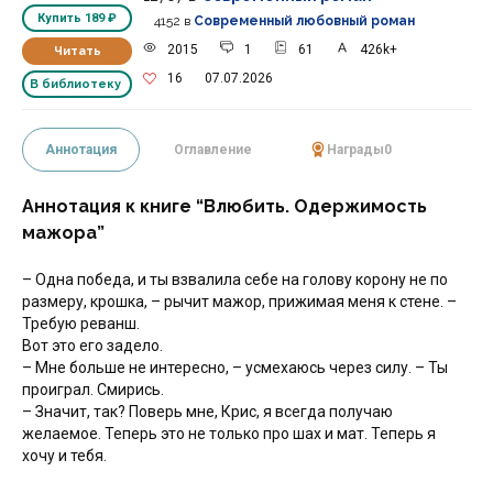
Купить
189 ₽
4152
в
Современный любовный роман
2015
1
61
426k+
Читать
16
07.07.2026
В библиотеку
Аннотация
Оглавление
Награды
0
Аннотация к книге “Влюбить. Одержимость
мажора”
– Одна победа, и ты взвалила себе на голову корону не по
размеру, крошка, – рычит мажор, прижимая меня к стене. –
Требую реванш.
Вот это его задело.
– Мне больше не интересно, – усмехаюсь через силу. – Ты
проиграл. Смирись.
– Значит, так? Поверь мне, Крис, я всегда получаю
желаемое. Теперь это не только про шах и мат. Теперь я
хочу и тебя.