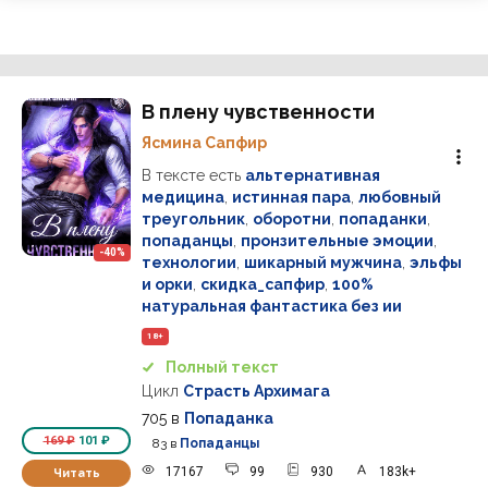
В плену чувственности
Ясмина Сапфир
В тексте есть
альтернативная
медицина
,
истинная пара
,
любовный
треугольник
,
оборотни
,
попаданки
,
попаданцы
,
пронзительные эмоции
,
-40%
технологии
,
шикарный мужчина
,
эльфы
и орки
,
скидка_сапфир
,
100%
натуральная фантастика без ии
18+
Полный текст
Цикл
Страсть Архимага
705
в
Попаданка
169 ₽
101 ₽
83
в
Попаданцы
17167
99
930
183k+
Читать