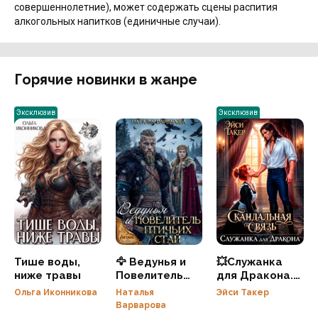
совершеннолетние), может содержать сцены распития
алкогольных напитков (единичные случаи).
Горячие новинки в жанре
Эксклюзив
Эксклюзив
Тише воды,
🦅 Ведунья и
💥Служанка
ниже травы
Повелитель
для Дракона.
птичьих стай 🦅
Скандальная
Ольга Иконникова
Наталья
Эйси Такер
связь
Варварова