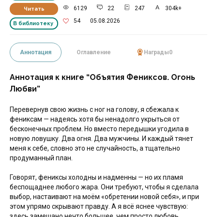
6129
22
247
304k+
Читать
54
05.08.2026
В библиотеку
Аннотация
Оглавление
Награды
0
Аннотация к книге “Объятия Фениксов. Огонь
Любви”
Перевернув свою жизнь с ног на голову, я сбежала к
фениксам — надеясь хотя бы ненадолго укрыться от
бесконечных проблем. Но вместо передышки угодила в
новую ловушку. Два огня. Два мужчины. И каждый тянет
меня к себе, словно это не случайность, а тщательно
продуманный план.
Говорят, фениксы холодны и надменны — но их пламя
беспощаднее любого жара. Они требуют, чтобы я сделала
выбор, настаивают на моём «обретении новой себя», и при
этом упрямо скрывают правду. А я всё яснее чувствую:
здесь замешано нечто большее, чем просто любовь.