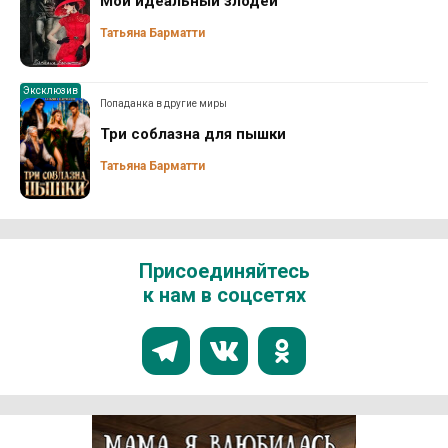
Мой идеальный злодей
Татьяна Барматти
Эксклюзив
Попаданка в другие миры
Три соблазна для пышки
Татьяна Барматти
Присоединяйтесь
к нам в соцсетях