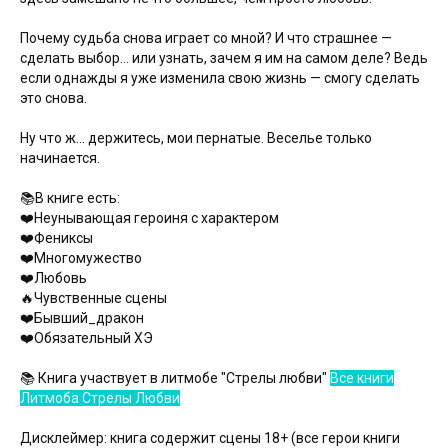
Почему судьба снова играет со мной? И что страшнее —
сделать выбор… или узнать, зачем я им на самом деле? Ведь
если однажды я уже изменила свою жизнь — смогу сделать
это снова.
Ну что ж… держитесь, мои пернатые. Веселье только
начинается.
📚В книге есть:‍‍
‍❤️‍Неунывающая героиня с характером
‍❤️‍‍Фениксы
‍‍❤️‍Многомужество
‍❤️‍Любовь
🔥Чувственные сцены
‍❤️‍Бывший_дракон
‍❤️‍Обязательный ХЭ
📚 Книга участвует в литмобе "Стрелы любви"
Все книги
Литмоба Стрелы Любви
Дисклеймер: книга содержит сцены 18+ (все герои книги