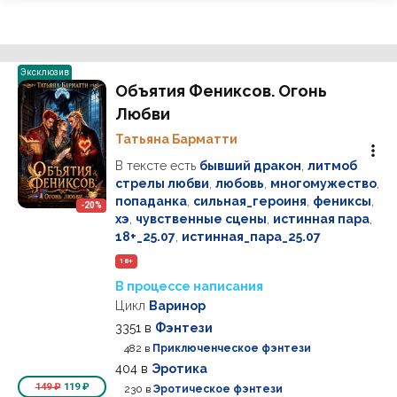
Эксклюзив
Объятия Фениксов. Огонь
Любви
Татьяна Барматти
В тексте есть
бывший дракон
,
литмоб
стрелы любви
,
любовь
,
многомужество
,
попаданка
,
сильная_героиня
,
фениксы
,
-20%
хэ
,
чувственные сцены
,
истинная пара
,
18+_25.07
,
истинная_пара_25.07
18+
В процессе написания
Цикл
Варинор
3351
в
Фэнтези
482
в
Приключенческое фэнтези
404
в
Эротика
149 ₽
119 ₽
230
в
Эротическое фэнтези