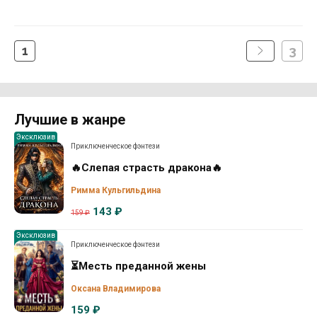
1
3
Лучшие в жанре
Эксклюзив
Приключенческое фэнтези
🔥Слепая страсть дракона🔥
Римма Кульгильдина
143 ₽
159 ₽
Эксклюзив
Приключенческое фэнтези
⏳Месть преданной жены
Оксана Владимирова
159 ₽