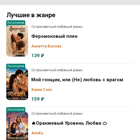
Лучшие в жанре
Эксклюзив
Остросюжетный любовный роман
Феромоновый плен
Аннетта Белова
139 ₽
Эксклюзив
Остросюжетный любовный роман
Мой гонщик, или (Не) любовь с врагом
Ханна Сэнс
159 ₽
Эксклюзив
Остросюжетный любовный роман
🔥Оранжевый Уровень Любви 🍊
AnnKo