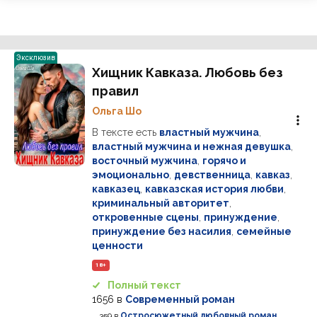
Эксклюзив
Хищник Кавказа. Любовь без
правил
Ольга Шо
В тексте есть
властный мужчина
,
властный мужчина и нежная девушка
,
восточный мужчина
,
горячо и
эмоционально
,
девственница
,
кавказ
,
кавказец
,
кавказская история любви
,
криминальный авторитет
,
откровенные сцены
,
принуждение
,
принуждение без насилия
,
семейные
ценности
18+
Полный текст
1656
в
Современный роман
359
в
Остросюжетный любовный роман