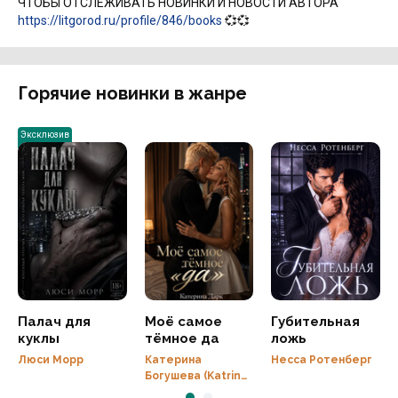
ЧТОБЫ ОТСЛЕЖИВАТЬ НОВИНКИ И НОВОСТИ АВТОРА
https://litgorod.ru/profile/846/books
💞💞
Горячие новинки в жанре
Эксклюзив
Палач для
Моё самое
Губительная
куклы
тёмное да
ложь
Люси Морр
Катерина
Несса Ротенберг
Богушева (Katrina
Dark)