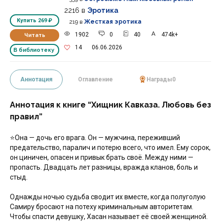
2216
в
Эротика
Купить
269 ₽
219
в
Жесткая эротика
1902
0
40
474k+
Читать
14
06.06.2026
В библиотеку
Аннотация
Оглавление
Награды
0
Аннотация к книге “Хищник Кавказа. Любовь без
правил”
⭐Она — дочь его врага. Он — мужчина, переживший
предательство, паралич и потерю всего, что имел. Ему сорок,
он циничен, опасен и привык брать своё. Между ними —
пропасть. Двадцать лет разницы, вражда кланов, боль и
стыд.
Однажды ночью судьба сводит их вместе, когда полуголую
Самиру бросают на потеху криминальным авторитетам.
Чтобы спасти девушку, Хасан называет её своей женщиной.