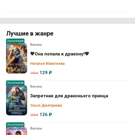
Лучшие в жанре
Эксклюзив
Фэнтези
💙Она попала к дракону!💙
Наталья Мамлеева
129 ₽
149 ₽
Эксклюзив
Фэнтези
Запретная для драконьего принца
Ольга Дмитриева
126 ₽
149 ₽
Эксклюзив
Фэнтези