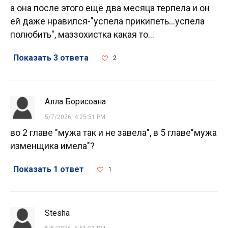
а она после этого ещё два месяца терпела и он
ей даже нравился-"успела прикипеть...успела
полюбить", маззохистка какая то...
Показать 3 ответа
2
Алла Борисоана
5/7/2026, 4:25:51 PM
во 2 главе "мужа так и не завела", в 5 главе"мужа
изменщика имела"?
Показать 1 ответ
1
Stesha