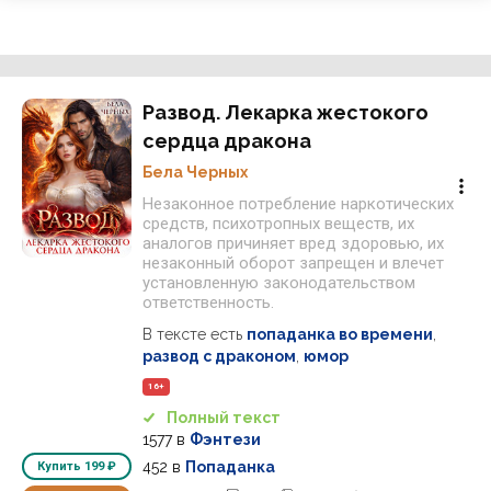
Развод. Лекарка жестокого
сердца дракона
Бела Черных
Незаконное потребление наркотических
средств, психотропных веществ, их
аналогов причиняет вред здоровью, их
незаконный оборот запрещен и влечет
установленную законодательством
ответственность.
В тексте есть
попаданка во времени
,
развод с драконом
,
юмор
16+
Полный текст
1577
в
Фэнтези
452
в
Попаданка
Купить
199 ₽