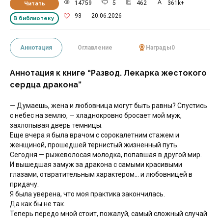
14759
5
462
361k+
Читать
93
20.06.2026
В библиотеку
Аннотация
Оглавление
Награды
0
Аннотация к книге “Развод. Лекарка жестокого
сердца дракона”
— Думаешь, жена и любовница могут быть равны? Спустись
с небес на землю, — хладнокровно бросает мой муж,
захлопывая дверь темницы.
Еще вчера я была врачом с сорокалетним стажем и
женщиной, прошедшей тернистый жизненный путь.
Сегодня — рыжеволосая молодка, попавшая в другой мир.
И вышедшая замуж за дракона с самыми красивыми
глазами, отвратительным характером... и любовницей в
придачу.
Я была уверена, что моя практика закончилась.
Да как бы не так.
Теперь передо мной стоит, пожалуй, самый сложный случай