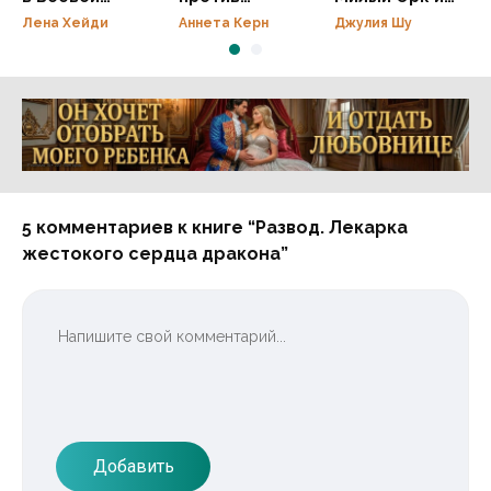
академии
дочери-
Жена
Лена Хейди
Аннета Керн
Джулия Шу
подростка
Понарошку!
Реклама 16+ АО «ЛитГород»
5 комментариев к книге “Развод. Лекарка
жестокого сердца дракона”
Добавить