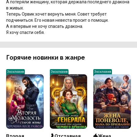
А потеряли женщину, которая держала последнего дракона
в живых.
Теперь Орвик хочет вернуть меня. Совет требует
подчиниться. Его новая невеста просит о помощи.
А я впервые не хочу спасать дракона.
Я хочу спасти себя.
Горячие новинки в жанре
Эксклюзив
Эксклюзив
Эксклюзив
Вторая
🤰Отставная
🐲Жена