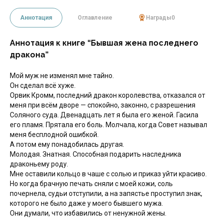
Аннотация
Оглавление
Награды
0
Аннотация к книге “Бывшая жена последнего
дракона”
Мой муж не изменял мне тайно.
Он сделал всё хуже.
Орвик Кромм, последний дракон королевства, отказался от
меня при всём дворе — спокойно, законно, с разрешения
Соляного суда. Двенадцать лет я была его женой. Гасила
его пламя. Прятала его боль. Молчала, когда Совет называл
меня бесплодной ошибкой.
А потом ему понадобилась другая.
Молодая. Знатная. Способная подарить наследника
драконьему роду.
Мне оставили кольцо в чаше с солью и приказ уйти красиво.
Но когда брачную печать сняли с моей кожи, соль
почернела, судьи отступили, а на запястье проступил знак,
которого не было даже у моего бывшего мужа.
Они думали, что избавились от ненужной жены.