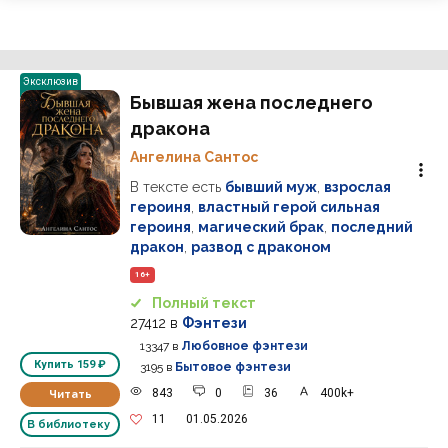
Эксклюзив
Бывшая жена последнего
дракона
Ангелина Сантос
В тексте есть
бывший муж
,
взрослая
героиня
,
властный герой сильная
героиня
,
магический брак
,
последний
дракон
,
развод с драконом
16+
Полный текст
27412
в
Фэнтези
13347
в
Любовное фэнтези
Купить
159 ₽
3195
в
Бытовое фэнтези
843
0
36
400k+
Читать
11
01.05.2026
В библиотеку