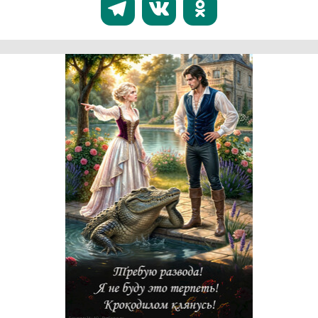
Реклама 16+ АО «ЛитГород»