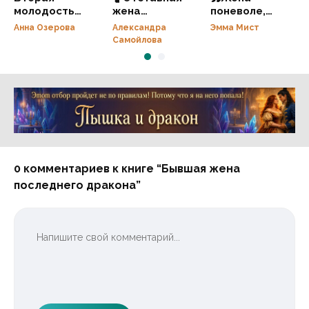
молодость
жена
поневоле,
старой жены.
генерала.
мама по
Анна Озерова
Александра
Эмма Мист
Беременна
Тайный
призванию.
Самойлова
после развода
наследник
Истинная
черного
хозяйка в доме
дракона🤰
генерала
Реклама 16+ АО «ЛитГород»
0 комментариев к книге “Бывшая жена
последнего дракона”