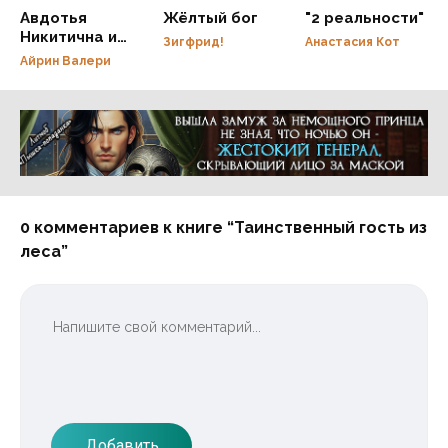
Авдотья
Жёлтый бог
"2 реальности"
Никитична и
Зигфрид!
Анастасия Кот
нежданная
Айрин Валери
невеста
некроманта
Реклама 16+ АО «ЛитГород»
0 комментариев к книге “Таинственный гость из
леса”
Добавить