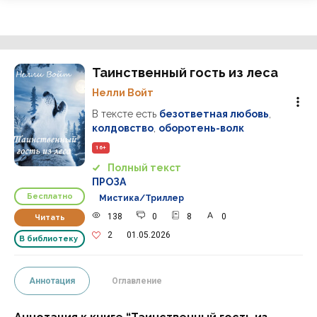
Таинственный гость из леса
Нелли Войт
В тексте есть
безответная любовь
,
колдовство
,
оборотень-волк
16+
Полный текст
ПРОЗА
Бесплатно
Мистика/Триллер
138
0
8
0
Читать
2
01.05.2026
В библиотеку
Аннотация
Оглавление