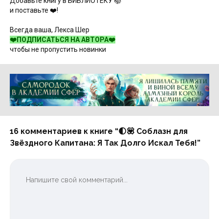
Добавьте книгу в БИБЛИОТЕКУ 📚
и поставьте ❤️!
Всегда ваша, Лекса Шер
❤️ПОДПИСАТЬСЯ НА АВТОРА❤️
чтобы не пропустить новинки
Реклама 16+ АО «ЛитГород»
16 комментариев к книге “🌓💟 Соблазн для
Звёздного Капитана: Я Так Долго Искал Тебя!”