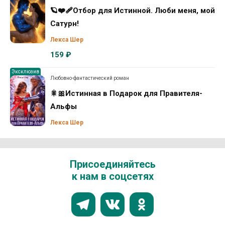
🪐❤️‍🩹Отбор для Истинной. Люби меня, мой
Сатурн!
Лекса Шер
159 ₽
Эксклюзив
Любовно-фантастический роман
🎇🎀Истинная в Подарок для Правителя-
Альфы
Лекса Шер
Присоединяйтесь
к нам в соцсетях