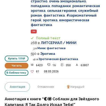
страстно
,
очень эмоционально
,
попаданка
,
попаданки
,
романтическая
эротика
,
сильная героиня
,
служебный
роман
,
фантастика
,
#харизматичный
герой
,
эротика
,
юмористическая
фантастика
18+
Полный текст
268
в
ЛИТСЕРИАЛ / МИНИ
3
в
Мини: фантастика
590
в
Эротика
Купить
119 ₽
41
в
Эротическая фантастика
6423
16
350
63807
Читать
61
08.05.2026
В библиотеку
Аннотация
Оглавление
Награды
0
Аннотация к книге “🌓💟 Соблазн для Звёздного
Капитана: Я Так Долго Искал Тебя!”