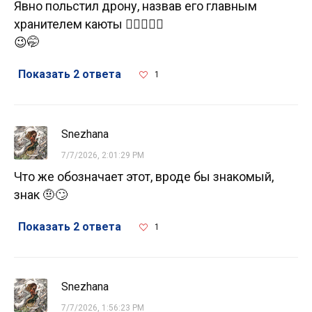
Явно польстил дрону, назвав его главным
хранителем каюты 👌🏻🤖👍🏻
😉🤭
Показать 2 ответа
1
Snezhana
7/7/2026, 2:01:29 PM
Что же обозначает этот, вроде бы знакомый,
знак 🤨🙄
Показать 2 ответа
1
Snezhana
7/7/2026, 1:56:23 PM