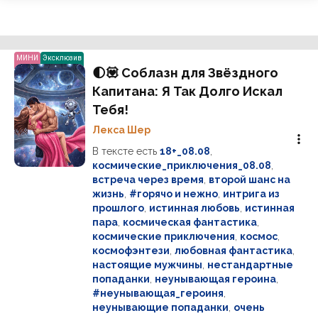
МИНИ
Эксклюзив
🌓💟 Соблазн для Звёздного
Капитана: Я Так Долго Искал
Тебя!
Лекса Шер
В тексте есть
18+_08.08
,
космические_приключения_08.08
,
встреча через время
,
второй шанс на
жизнь
,
#горячо и нежно
,
интрига из
прошлого
,
истинная любовь
,
истинная
пара
,
космическая фантастика
,
космические приключения
,
космос
,
космофэнтези
,
любовная фантастика
,
настоящие мужчины
,
нестандартные
попаданки
,
неунывающая героина
,
#неунывающая_героиня
,
неунывающие попаданки
,
очень