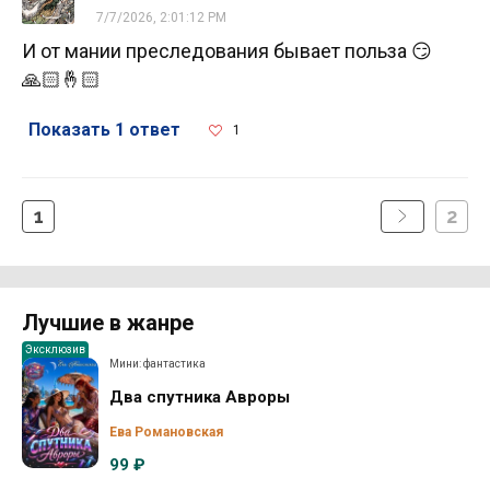
7/7/2026, 2:01:12 PM
И от мании преследования бывает польза 😏
🙏🏻🤞🏻
Показать 1 ответ
1
1
2
Лучшие в жанре
Эксклюзив
Мини: фантастика
Два спутника Авроры
Ева Романовская
99 ₽