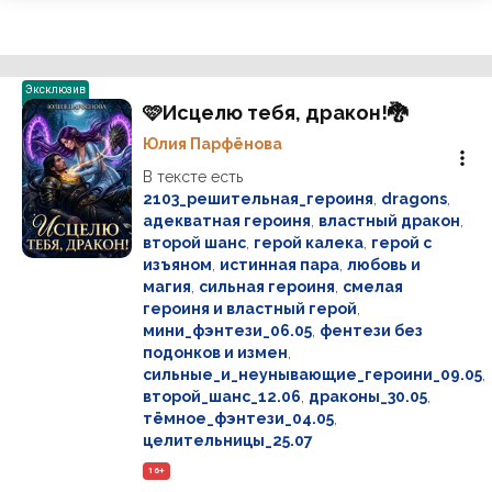
Эксклюзив
🩷Исцелю тебя, дракон!🐉
Юлия Парфёнова
В тексте есть
2103_решительная_героиня
,
dragons
,
адекватная героиня
,
властный дракон
,
второй шанс
,
герой калека
,
герой с
изъяном
,
истинная пара
,
любовь и
магия
,
сильная героиня
,
смелая
героиня и властный герой
,
мини_фэнтези_06.05
,
фентези без
подонков и измен
,
сильные_и_неунывающие_героини_09.05
,
второй_шанс_12.06
,
драконы_30.05
,
тёмное_фэнтези_04.05
,
целительницы_25.07
16+