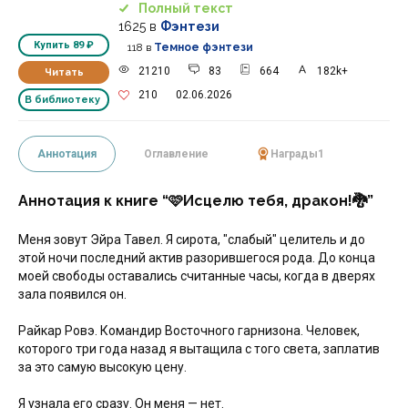
Полный текст
1625
в
Фэнтези
Купить
89 ₽
118
в
Темное фэнтези
21210
83
664
182k+
Читать
210
02.06.2026
В библиотеку
Аннотация
Оглавление
Награды
1
Аннотация к книге “🩷Исцелю тебя, дракон!🐉”
Меня зовут Эйра Тавел. Я сирота, "слабый" целитель и до
этой ночи последний актив разорившегося рода. До конца
моей свободы оставались считанные часы, когда в дверях
зала появился он.
Райкар Ровэ. Командир Восточного гарнизона. Человек,
которого три года назад я вытащила с того света, заплатив
за это самую высокую цену.
Я узнала его сразу. Он меня — нет.