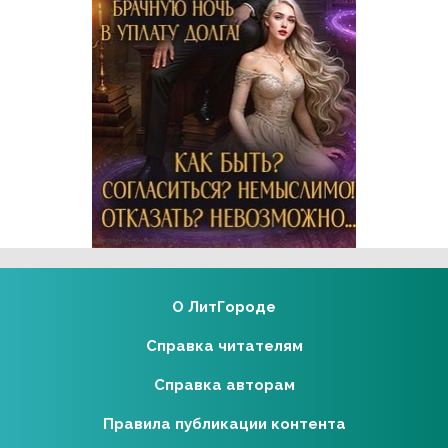
Реклама 16+ АО «ЛитГород»
О ЛитГороде
Справка читателям
Справка авторам
Правила публикации контента