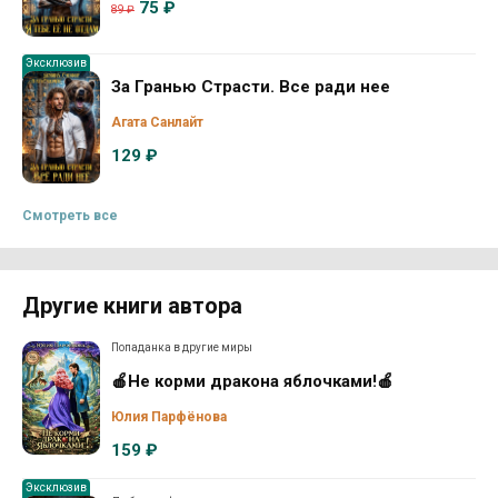
75 ₽
89 ₽
Эксклюзив
За Гранью Страсти. Все ради нее
Агата Санлайт
129 ₽
Смотреть все
Другие книги автора
Попаданка в другие миры
🍎Не корми дракона яблочками!🍎
Юлия Парфёнова
159 ₽
Эксклюзив