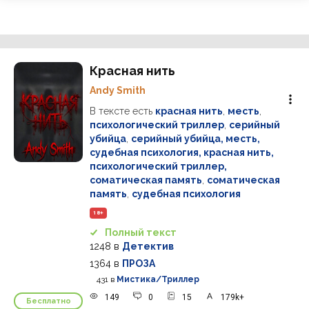
Красная нить
Andy Smith
В тексте есть
красная нить
,
месть
,
психологический триллер
,
серийный
убийца
,
серийный убийца, месть,
судебная психология, красная нить,
психологический триллер,
соматическая память
,
соматическая
память
,
судебная психология
18+
Полный текст
1248
в
Детектив
1364
в
ПРОЗА
431
в
Мистика/Триллер
149
0
15
179k+
Бесплатно