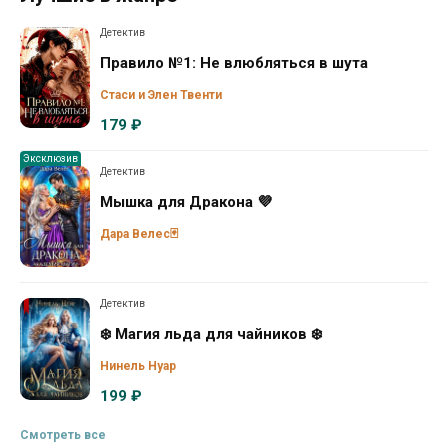
Детектив
Правило №1: Не влюбляться в шута
Стаси и Элен Твенти
179 ₽
Эксклюзив
Детектив
Mышка для Дракона 💜
Дара Велес🃏
Детектив
❄️ Магия льда для чайников ❄️
Нинель Нуар
199 ₽
Смотреть все