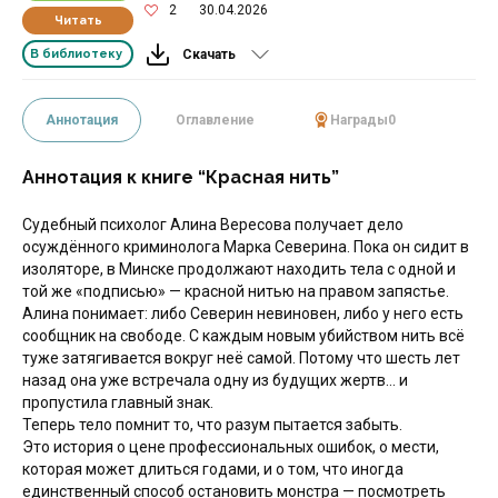
2
30.04.2026
Читать
В библиотеку
Скачать
Аннотация
Оглавление
Награды
0
Аннотация к книге “Красная нить”
Судебный психолог Алина Вересова получает дело
осуждённого криминолога Марка Северина. Пока он сидит в
изоляторе, в Минске продолжают находить тела с одной и
той же «подписью» — красной нитью на правом запястье.
Алина понимает: либо Северин невиновен, либо у него есть
сообщник на свободе. С каждым новым убийством нить всё
туже затягивается вокруг неё самой. Потому что шесть лет
назад она уже встречала одну из будущих жертв… и
пропустила главный знак.
Теперь тело помнит то, что разум пытается забыть.
Это история о цене профессиональных ошибок, о мести,
которая может длиться годами, и о том, что иногда
единственный способ остановить монстра — посмотреть