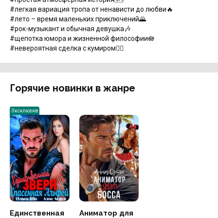
#легкая вариация тропа от ненависти до любви🔥
#лето – время маленьких приключений🌄
#рок-музыкант и обычная девушка🎶
#щепотка юмора и жизненной философии🪷
#невероятная сделка с кумиром❤️‍🔥
Горячие новинки в жанре
Эксклюзив
Единственная
Аниматор для