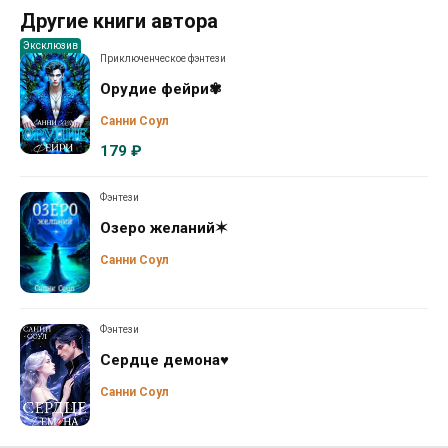
Другие книги автора
Эксклюзив
Приключенческое фэнтези
Орудие фейри✾
Санни Соул
179 ₽
Фэнтези
Озеро желаний✶
Санни Соул
Фэнтези
Сердце демона♥
Санни Соул