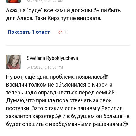
5/2/2026, 9:28:27 AM
Ахах, на "суде" все камни должны были быть
для Алеса. Таки Кира тут не виновата.
Показать 1 ответ
1
Svetlana Ryboklyucheva
5/1/2026, 6:16:37 PM
Ну вот, ещё одна проблема появилась🙈
Василий толком не объяснился с Кирой, а
теперь надо оправдываться перед семьёй.
Думаю, что пришла пора отвечать за свои
поступки. Зато с таким испытанием у Василия
закалится характер,😁 и в будущем он больше не
будет спешить с необдуманными решениями😏