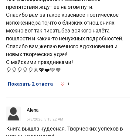
препятствия ждут ее на этом пути.
Спасибо вам за такое красивое поэтическое
изложение,за то,что о близких отношениях
можно вот так писать,без всякого налёта
пошлости и каких-то ненужных подробностей.
Спасибо вам,желаю вечного вдохновения и
новых творческих удач!
С майскими праздниками!
🎈🎈🎈🎈🎈🎇💖❤️💚💜
Показать 2 ответа
1
Аlena
5/3/2026, 5:18:22 AM
Книга вышла чудесная. Творческих успехов в