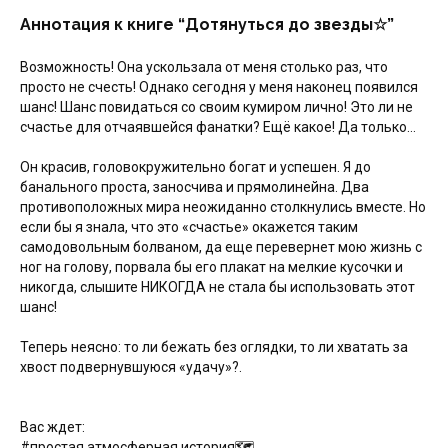
Аннотация к книге “Дотянуться до звезды☆”
Возможность! Она ускользала от меня столько раз, что
просто не счесть! Однако сегодня у меня наконец появился
шанс! Шанс повидаться со своим кумиром лично! Это ли не
счастье для отчаявшейся фанатки? Ещё какое! Да только…
Он красив, головокружительно богат и успешен. Я до
банального проста, заносчива и прямолинейна. Два
противоположных мира неожиданно столкнулись вместе. Но
если бы я знала, что это «счастье» окажется таким
самодовольным болваном, да еще перевернет мою жизнь с
ног на голову, порвала бы его плакат на мелкие кусочки и
никогда, слышите НИКОГДА не стала бы использовать этот
шанс!
Теперь неясно: то ли бежать без оглядки, то ли хватать за
хвост подвернувшуюся «удачу»?.
Вас ждет:
#простая атмосферная история🗺