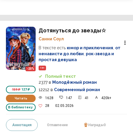
Дотянуться до звезды☆
Санни Соул
В тексте есть
юмор и приключения
,
от
ненависти до любви
,
рок-звезда и
простая девушка
16+
-20%
Полный текст
2377
в
Молодёжный роман
12212
в
Современный роман
159 ₽
127 ₽
1628
147
41
420k+
Читать
28
02.05.2026
В библиотеку
Аннотация
Оглавление
Награды
0