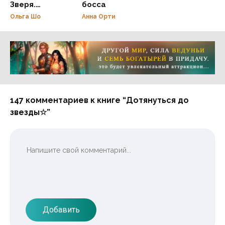
Зверя.
босса
Спасённая
Ольга Шо
Анна Орти
навсегда
Реклама 16+ АО «ЛитГород»
147 комментариев к книге “Дотянуться до
звезды☆”
Добавить