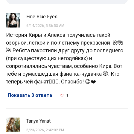
Fine Blue Eyes
6/14/2026, 5:36:53 AM
История Киры и Алекса получилась такой
озорной, легкой и по-летнему прекрасной! 🌺🌺
🌺 Ребята пакостили друг другу до последнего
(при существующих негодяйках) и
сопротивлялись чувствам, особенно Кира. Вот
тебе и сумасшедшая фанатка-чудачка 🤭. Кто
теперь чей фанат🤷🏻‍♀️. Спасибо! 😉❤️
Показать 3 ответа
1
Tanya Yanat
5/23/2026, 2:42:02 PM