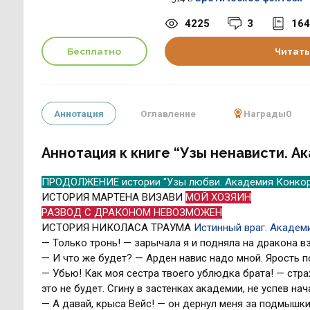
4225
3
164
Бесплатно
Читать
Аннотация
Оглавление
Награды
0
Аннотация к книге “Узы ненависти. А
ПРОДОЛЖЕНИЕ истории "Узы любви. Академия Конко
ИСТОРИЯ МАРТЕНА ВИЗАВИ
МОЙ ХОЗЯИН
РАЗВОД С ДРАКОНОМ НЕВОЗМОЖЕН
ИСТОРИЯ НИКОЛАСА ТРАУМА
Истинный враг. Академ
— Только тронь! — зарычала я и подняла на дракона вз
— И что же будет? — Арден навис надо мной. Ярость п
— Убью! Как моя сестра твоего ублюдка брата! — страх 
это не будет. Сгину в застенках академии, не успев нач
— А давай, крыса Вейс! — он дернул меня за подмышки