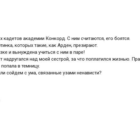
 кадетов академии Конкорд. С ним считаются, его боятся.
тинка, которых такие, как Арден, презирают.
зке и вынуждена учиться с ним в паре!
т надругался над моей сестрой, за что поплатился жизнью. Пр
 попала в темницу.
и сойдем с ума, связанные узами ненависти?
и