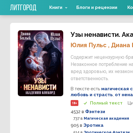
Книги
Блоги и рецензии
Ко
Узы ненависти. Ак
Юлия Пульс
,
Диана 
Содержит нецензурную бр
Незаконное потребление на
вред здоровью, их незако
ответственность.
В тексте есть
магическая с
любовь и страсть
,
от нен
Ц
Полный текст
18+
4532
в
Фэнтези
737
в
Магическая академия
905
в
Эротика
514
в
Эротическое фэнтези