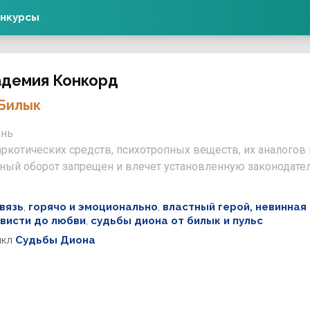
нкурсы
адемия Конкорд
Билык
ань
ркотических средств, психотропных веществ, их аналогов
нный оборот запрещен и влечет установленную законодате
вязь
,
горячо и эмоционально
,
властный герой, невинная 
ависти до любви
,
судьбы диона от билык и пульс
икл
Судьбы Диона