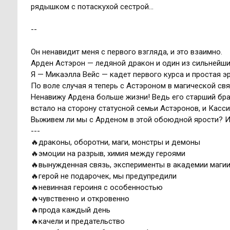
рядышком с потаскухой сестрой…
--
Он ненавидит меня с первого взгляда, и это взаимно.
Арден Астэрон — ледяной дракон и один из сильнейших
Я — Микаэлла Вейс — кадет первого курса и простая эр
По воле случая я теперь с Астэроном в магической свя
Ненавижу Ардена больше жизни! Ведь его старший бра
встало на сторону статусной семьи Астэронов, и Касси
Выживем ли мы с Арденом в этой обоюдной ярости? Ил
---
🔥драконы, оборотни, маги, монстры и демоны
🔥эмоции на разрыв, химия между героями
🔥вынужденная связь, эксперименты в академии маги
🔥герой не подарочек, мы предупредили
🔥невинная героиня с особенностью
🔥чувственно и откровенно
🔥прода каждый день
🔥качели и предательство