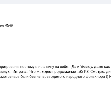
ие 📚😁
игрозили, поэтому взяла вину на себя... Да и Уиллоу, даже как
вслух... Интрига... Что ж.. ждем продолжение....✍ PS. Смотрю, 
 смотрелась бы и без непереводимого народного фольклора )) 