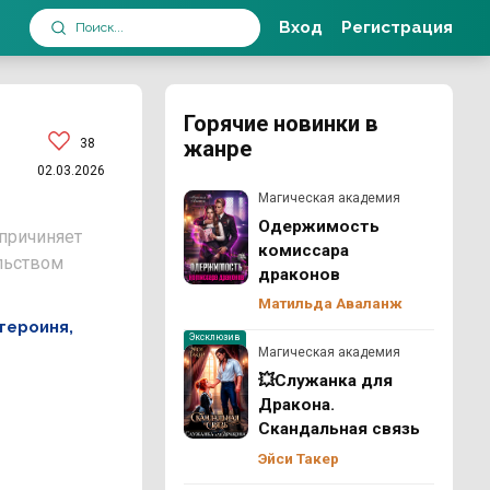
Вход
Регистрация
Горячие новинки в
38
жанре
02.03.2026
Магическая академия
Одержимость
 причиняет
комиссара
льством
драконов
Матильда Аваланж
героиня,
Эксклюзив
Магическая академия
💥Служанка для
Дракона.
Скандальная связь
Эйси Такер