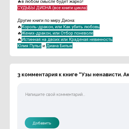
🔥в любом смысле будет жарко!
СУДЬБЫ ДИОНА (все книги цикла)
Другие книги по миру Диона:
🔥
Король-дракон, или Как убить любовь
🔥
Жених-дракон, или Отбор поневоле
🔥
Истинная на двоих или Краденая невинность
Юлия Пульс
и
Диана Билык
3 комментария к книге “Узы ненависти. 
Добавить