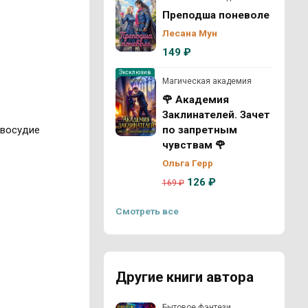
Преподша поневоле
Лесана Мун
149 ₽
Эксклюзив
Магическая академия
🌹 Академия
Заклинателей. Зачет
авосудие
по запретным
чувствам 🌹
Ольга Герр
126 ₽
169 ₽
Смотреть все
Другие книги автора
Бытовое фэнтези