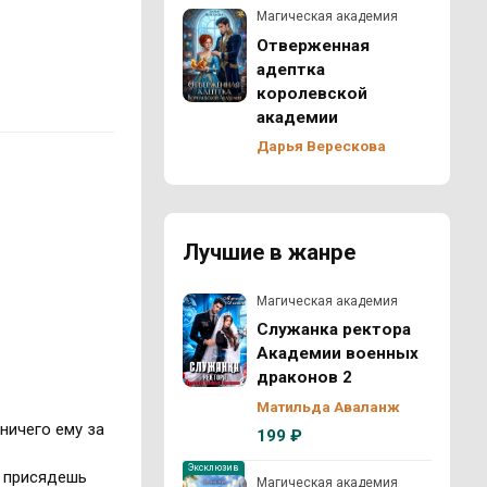
Магическая академия
Отверженная
адептка
королевской
академии
Дарья Верескова
Лучшие в жанре
Магическая академия
Служанка ректора
Академии военных
драконов 2
Матильда Аваланж
 ничего ему за
199 ₽
Эксклюзив
И присядешь
Магическая академия