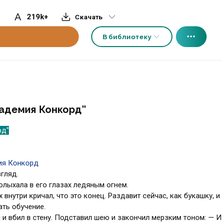
219k+
Скачать
В библиотеку
кадемия Конкорд”
рд"
ия Конкорд
гляд.
олыхала в его глазах ледяным огнем.
внутри кричал, что это конец. Раздавит сейчас, как букашку, и
ать обучение.
 и вбил в стену. Подставил шею и закончил мерзким тоном: — 