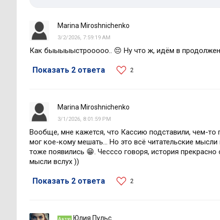
Marina Miroshnichenko
3/2/2026, 7:59:19 AM
Как быыыыыстрооооо.. 😔 Ну что ж, идём в продолжен
Показать 2 ответа
2
Marina Miroshnichenko
3/1/2026, 8:01:59 PM
Вообще, мне кажется, что Кассию подставили, чем-то пр
мог кое-кому мешать... Но это всё читательские мысли 
тоже появились 😁. Чесссо говоря, история прекрасно
мысли вслух ))
Показать 2 ответа
2
Юлия Пульс
Автор