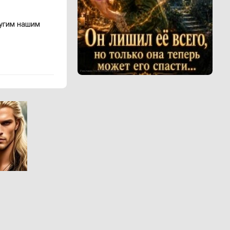
ругим нашим
Реклама 16+ АО «ЛитГород»