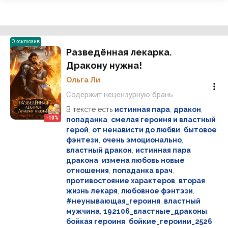
Эксклюзив
Разведённая лекарка.
Дракону нужна!
Ольга Ли
Содержит нецензурную брань
В тексте есть
истинная пара
,
дракон
,
-10%
попаданка
,
смелая героиня и властный
герой
,
от ненависти до любви
,
бытовое
фэнтези
,
очень эмоционально
,
властный дракон
,
истинная пара
дракона
,
измена любовь новые
отношения
,
попаданка врач
,
противостояние характеров
,
вторая
жизнь лекаря
,
любовное фэнтэзи
,
#неунывающая_героиня
,
властный
мужчина
,
192106_властные_драконы
,
бойкая героиня
,
бойкие_героини_2526
,