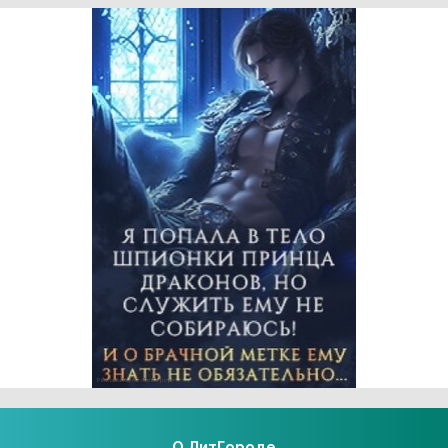
Реклама 16+ АО «ЛитГород»
О ЛитГороде