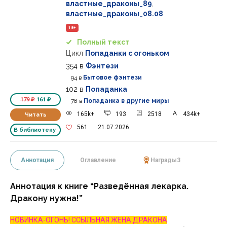
властные_драконы_89
,
властные_драконы_08.08
18+
Полный текст
Цикл
Попаданки с огоньком
354
в
Фэнтези
94
в
Бытовое фэнтези
102
в
Попаданка
179 ₽
161 ₽
78
в
Попаданка в другие миры
165k+
193
2518
434k+
Читать
561
21.07.2026
В библиотеку
Аннотация
Оглавление
Награды
3
Аннотация к книге “Разведённая лекарка.
Дракону нужна!”
НОВИНКА-ОГОНЬ! ССЫЛЬНАЯ ЖЕНА ДРАКОНА