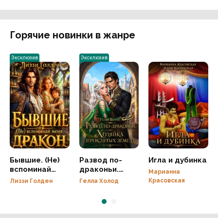
Горячие новинки в жанре
Эксклюзив
Эксклюзив
Бывшие. (Не)
Развод по-
Игла и дубинка
вспоминай
драконьи.
Марианна
меня, дракон
Хозяйка
Красовская
Лиззи Голден
Гелла Холод
проклятых
земель