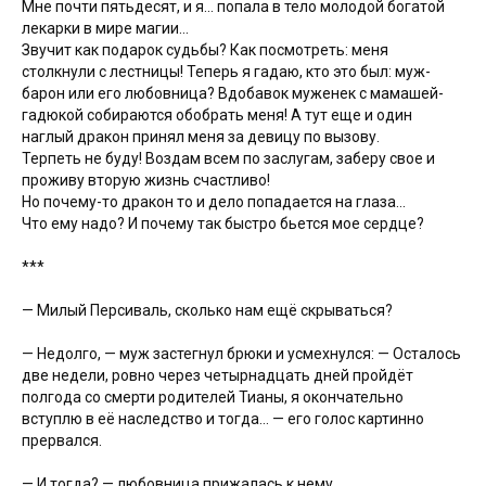
Мне почти пятьдесят, и я... попала в тело молодой богатой
лекарки в мире магии...
Звучит как подарок судьбы? Как посмотреть: меня
столкнули с лестницы! Теперь я гадаю, кто это был: муж-
барон или его любовница? Вдобавок муженек с мамашей-
гадюкой собираются обобрать меня! А тут еще и один
наглый дракон принял меня за девицу по вызову.
Терпеть не буду! Воздам всем по заслугам, заберу свое и
проживу вторую жизнь счастливо!
Но почему-то дракон то и дело попадается на глаза...
Что ему надо? И почему так быстро бьется мое сердце?
***
— Милый Персиваль, сколько нам ещё скрываться?
— Недолго, — муж застегнул брюки и усмехнулся: — Осталось
две недели, ровно через четырнадцать дней пройдёт
полгода со смерти родителей Тианы, я окончательно
вступлю в её наследство и тогда… — его голос картинно
прервался.
— И тогда? — любовница прижалась к нему.