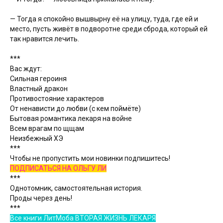
— Тогда я спокойно вышвырну её на улицу, туда, где ей и
место, пусть живёт в подворотне среди сброда, который ей
так нравится лечить.
***
Вас ждут:
Сильная героиня
Властный дракон
Противостояние характеров
От ненависти до любви (с кем поймёте)
Бытовая романтика лекаря на войне
Всем врагам по щщам
Неизбежный ХЭ
***
Чтобы не пропустить мои новинки подпишитесь!
ПОДПИСАТЬСЯ НА ОЛЬГУ ЛИ
***
Однотомник, самостоятельная история.
Проды через день!
***
Все книги ЛитМоба ВТОРАЯ ЖИЗНЬ ЛЕКАРЯ