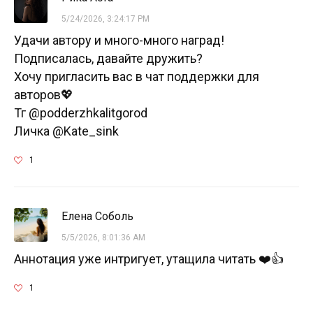
5/24/2026, 3:24:17 PM
Удачи автору и много-много наград!
Подписалась, давайте дружить?
Хочу пригласить вас в чат поддержки для
авторов💖
Тг @podderzhkalitgorod
Личка @Kate_sink
1
Елена Соболь
5/5/2026, 8:01:36 AM
Аннотация уже интригует, утащила читать ❤️👍
1