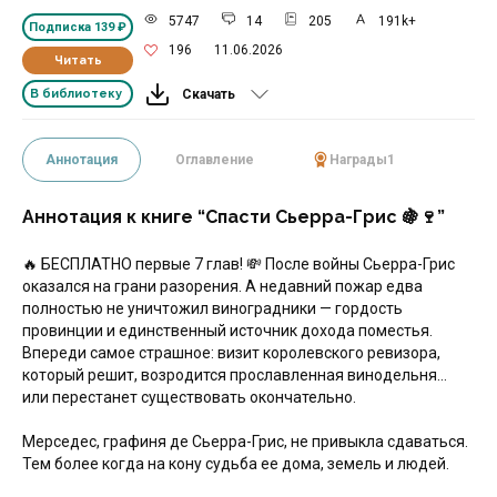
5747
14
205
191k+
Подписка
139 ₽
196
11.06.2026
Читать
В библиотеку
Скачать
Аннотация
Оглавление
Награды
1
Аннотация к книге “Спасти Сьерра-Грис 🍇🍷”
🔥 БЕСПЛАТНО первые 7 глав! 💸 После войны Сьерра-Грис
оказался на грани разорения. А недавний пожар едва
полностью не уничтожил виноградники — гордость
провинции и единственный источник дохода поместья.
Впереди самое страшное: визит королевского ревизора,
который решит, возродится прославленная винодельня…
или перестанет существовать окончательно.
Мерседес, графиня де Сьерра-Грис, не привыкла сдаваться.
Тем более когда на кону судьба ее дома, земель и людей.