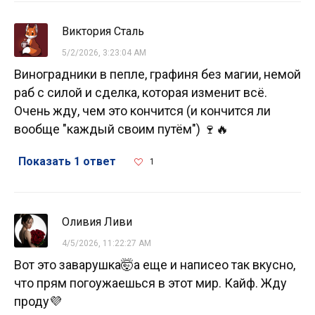
Виктория Сталь
5/2/2026, 3:23:04 AM
Виноградники в пепле, графиня без магии, немой
раб с силой и сделка, которая изменит всё.
Очень жду, чем это кончится (и кончится ли
вообще "каждый своим путём") 🍷🔥
Показать 1 ответ
1
Оливия Ливи
4/5/2026, 11:22:27 AM
Вот это заварушка🤯а еще и написео так вкусно,
что прям погоужаешься в этот мир. Кайф. Жду
проду💜