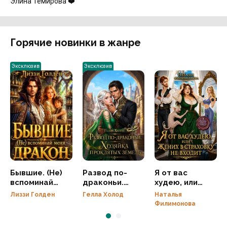
Элина Темирова ❤️
Горячие новинки в жанре
Эксклюзив
Эксклюзив
Бывшие. (Не)
Развод по-
Я от вас
вспоминай
драконьи.
худею, или
меня, дракон
Хозяйка
Жених в
Лиззи Голден
Гелла Холод
Наталья
проклятых
страховку не
Филимонова
земель
входит