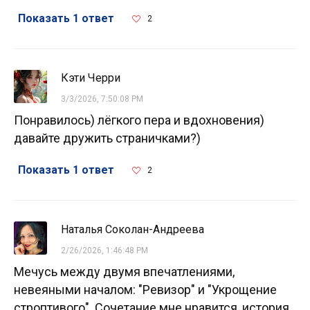
Показать 1 ответ
2
Кэти Черри
3/3/2026, 7:50:08 PM
Понравилось) лёгкого пера и вдохновения)
давайте дружить страничками?)
Показать 1 ответ
2
Наталья Соколан-Андреева
2/26/2026, 1:46:48 PM
Мечусь между двумя впечатлениями,
невеяными началом: "Ревизор" и "Укрощение
строптивого". Сочетание мне нравится, история