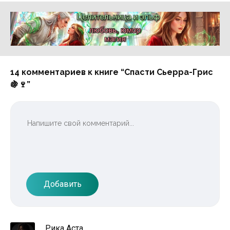
Реклама 16+ АО «ЛитГород»
14 комментариев к книге “Спасти Сьерра-Грис
🍇🍷”
Добавить
Рика Аста