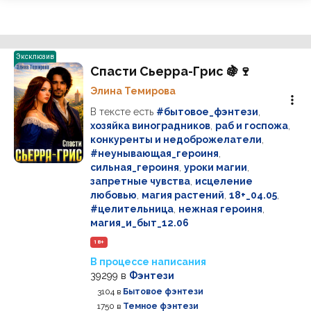
Эксклюзив
Спасти Сьерра-Грис 🍇🍷
Элина Темирова
В тексте есть
#бытовое_фэнтези
,
хозяйка виноградников
,
раб и госпожа
,
конкуренты и недоброжелатели
,
#неунывающая_героиня
,
сильная_героиня
,
уроки магии
,
запретные чувства
,
исцеление
любовью
,
магия растений
,
18+_04.05
,
#целительница
,
нежная героиня
,
магия_и_быт_12.06
18+
В процессе написания
39299
в
Фэнтези
3104
в
Бытовое фэнтези
1750
в
Темное фэнтези