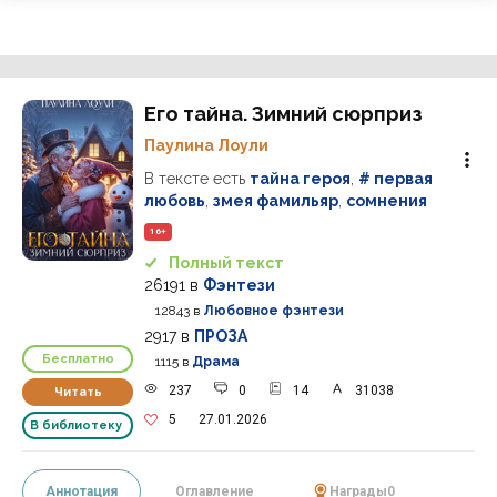
Его тайна. Зимний сюрприз
Паулина Лоули
В тексте есть
тайна героя
,
# первая
любовь
,
змея фамильяр
,
сомнения
16+
Полный текст
26191
в
Фэнтези
12843
в
Любовное фэнтези
2917
в
ПРОЗА
Бесплатно
1115
в
Драма
237
0
14
31038
Читать
5
27.01.2026
В библиотеку
Аннотация
Оглавление
Награды
0