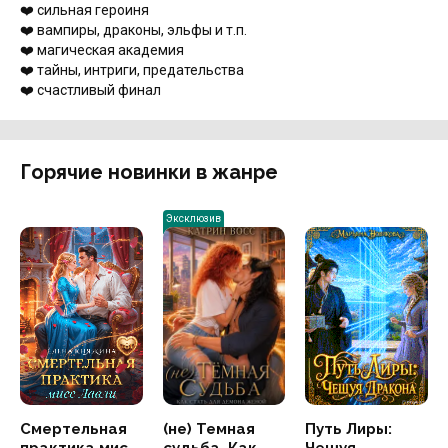
‍❤️‍ сильная героиня‍
‍❤️‍ вампиры, драконы, эльфы и т.п.
‍❤️‍ магическая академия
‍❤️‍ тайны, интриги, предательства‍
‍❤️‍ счастливый финал
Горячие новинки в жанре
Эксклюзив
Смертельная
(не) Темная
Путь Лиры:
практика мисс
судьба. Как
Чешуя