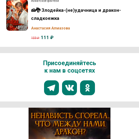
Азиатское фэнтези
🍰🐉 Злодейка-(не)удачница и дракон-
сладкоежка
Анастасия Алмазова
111 ₽
159 ₽
Присоединяйтесь
к нам в соцсетях