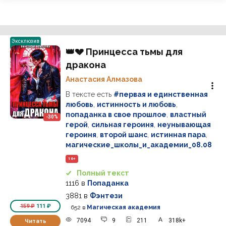
Эксклюзив
👑💔 Принцесса тьмы для
дракона
Анастасия Алмазова
В тексте есть
#первая и единственная
любовь
,
истинность и любовь
,
попаданка в свое прошлое
,
властный
-30%
герой
,
сильная героиня
,
неунывающая
героиня
,
второй шанс
,
истинная пара
,
магические_школы_и_академии_08.08
16+
Полный текст
1116
в
Попаданка
3881
в
Фэнтези
159 ₽
111 ₽
652
в
Магическая академия
7094
9
211
318k+
Читать