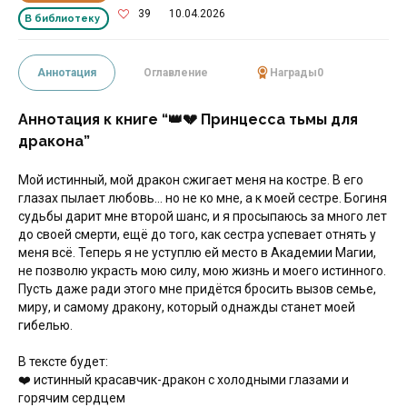
39
10.04.2026
В библиотеку
Аннотация
Оглавление
Награды
0
Аннотация к книге “👑💔 Принцесса тьмы для
дракона”
Мой истинный, мой дракон сжигает меня на костре. В его
глазах пылает любовь… но не ко мне, а к моей сестре. Богиня
судьбы дарит мне второй шанс, и я просыпаюсь за много лет
до своей смерти, ещё до того, как сестра успевает отнять у
меня всё. Теперь я не уступлю ей место в Академии Магии,
не позволю украсть мою силу, мою жизнь и моего истинного.
Пусть даже ради этого мне придётся бросить вызов семье,
миру, и самому дракону, который однажды станет моей
гибелью.
В тексте будет:‍
‍❤️‍ истинный красавчик-дракон с холодными глазами и
горячим сердцем‍