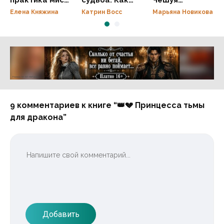
Лавли
стать для
дракона
Елена Княжина
Катрин Восс
Марьяна Новикова
демона женой
Реклама 16+ АО «ЛитГород»
9 комментариев к книге “👑💔 Принцесса тьмы
для дракона”
Добавить