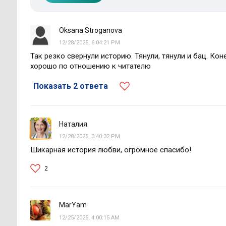
Oksana Stroganova
12/28/2025, 6:04:21 PM
Так резко свернули историю. Тянули, тянули и бац. Ко
хорошо по отношению к читателю
Показать 2 ответа
Наталия
12/28/2025, 3:40:32 PM
Шикарная история любви, огромное спасибо!
2
MarYam
12/25/2025, 4:00:15 AM