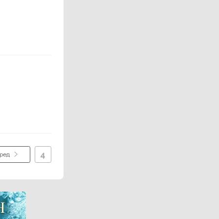
4
ред