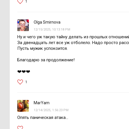
1
Olga Smirnova
12/15/2025, 10:13:18 PM
Ну и чего уж такую тайну делать из прошлых отношени
За двенадцать лет все уж отболело. Надо просто расс
Пусть мужик успокоится.
Благодарю за продолжение!
❤️❤️❤️
1
MarYam
12/14/2025, 1:56:23 PM
Опять паническая атака...