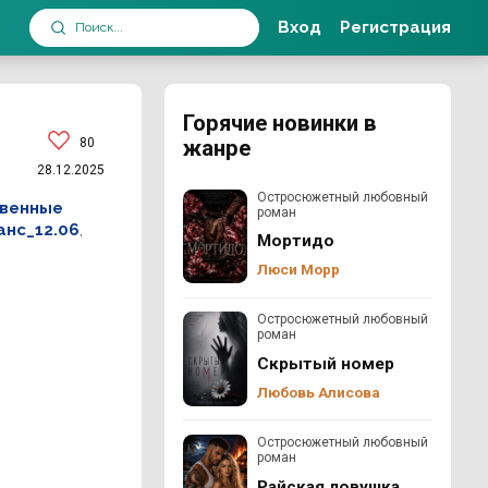
Вход
Регистрация
Горячие новинки в
80
жанре
28.12.2025
Остросюжетный любовный
венные
роман
нс_12.06
,
Мортидо
Люси Морр
Остросюжетный любовный
роман
Скрытый номер
Любовь Алисова
Остросюжетный любовный
роман
Райская ловушка