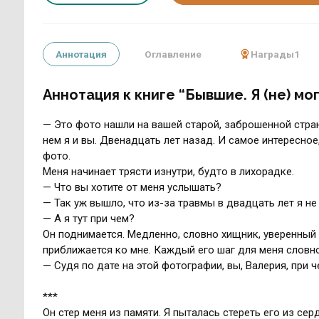
Аннотация
Оглавление
Награды
1
Аннотация к книге “Бывшие. Я (не) мо
— Это фото нашли на вашей старой, заброшенной стран
нем я и вы. Двенадцать лет назад. И самое интересное
фото.
Меня начинает трясти изнутри, будто в лихорадке.
— Что вы хотите от меня услышать?
— Так уж вышло, что из-за травмы в двадцать лет я н
— А я тут при чем?
Он поднимается. Медленно, словно хищник, уверенный 
приближается ко мне. Каждый его шаг для меня словно
— Судя по дате на этой фотографии, вы, Валерия, при
***
Он стер меня из памяти. Я пыталась стереть его из сер