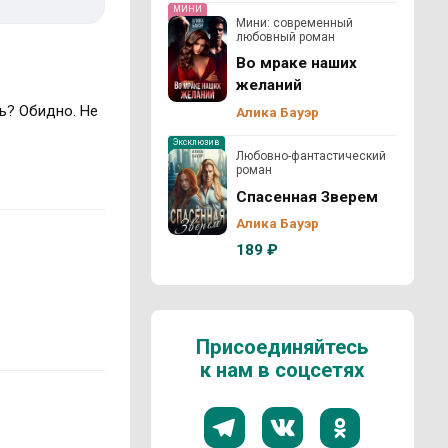
МИНИ
Мини: современный
любовный роман
Во мраке наших
желаний
ть? Обидно. Не
Алика Бауэр
Эксклюзив
Любовно-фантастический
роман
Спасенная Зверем
Алика Бауэр
189 ₽
Присоединяйтесь
к нам в соцсетях