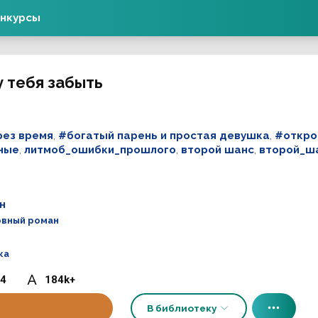
нкурсы
у тебя забыть
рез время
,
#богатый парень и простая девушка
,
#откро
ные
,
литмоб_ошибки_прошлого
,
второй шанс
,
второй_ша
н
вный роман
ка
4
184k+
В библиотеку