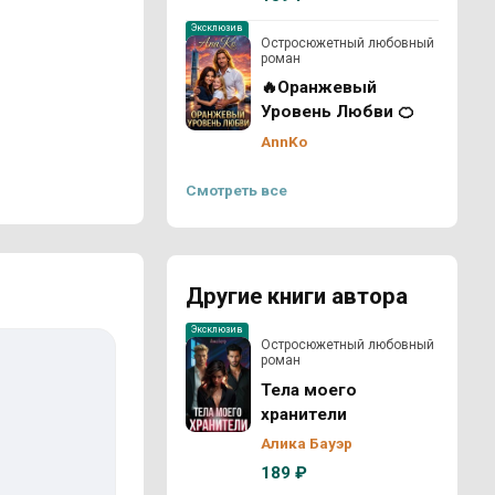
Эксклюзив
Остросюжетный любовный
роман
🔥Оранжевый
Уровень Любви 🍊
AnnKo
Смотреть все
Другие книги автора
Эксклюзив
Остросюжетный любовный
роман
Тела моего
хранители
Алика Бауэр
189 ₽