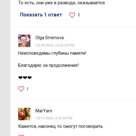
То есть, они уже в разводе, оказывается
Показать 1 ответ
2
Olga Smirnova
12/24/2025, 10:20:24 PM
Неисповедимы глубины памяти!
Благодарю за продолжение!
❤️❤️❤️
1
MarYam
12/17/2025, 4:52:53 PM
Кажется, наконец то смогут поговорить