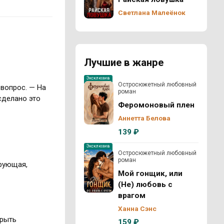
Светлана Малеёнок
Лучшие в жанре
Эксклюзив
Остросюжетный любовный
 вопрос. — На
роман
сделано это
Феромоновый плен
Аннетта Белова
139 ₽
Эксклюзив
Остросюжетный любовный
роман
ирующая,
Мой гонщик, или
(Не) любовь с
врагом
Ханна Сэнс
крыть
159 ₽