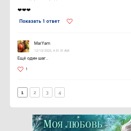
❤️❤️❤️
Показать 1 ответ
MarYam
12/13/2025, 4:31:31 AM
Ещё один шаг...
1
1
2
3
4