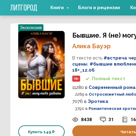
Книги
Блоги и рецензии
Ко
Эксклюзив
Бывшие. Я (не) мог
Алика Бауэр
В тексте есть
#встреча че
сцены
,
#бывшие влюблен
18+_12.06
Полный текст
18+
11280
в
Современный рома
2289
в
Остросюжетный любо
7076
в
Эротика
3790
в
Романтическая эроти
8438
31
16
Купить
149 ₽
Читать