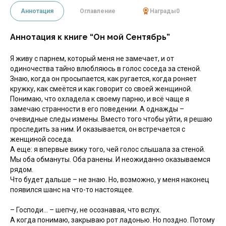
Аннотация
Оглавление
Награды
0
Аннотация к книге “Он мой Сентябрь”
Я живу с парнем, который меня не замечает, и от
одиночества тайно влюбляюсь в голос соседа за стеной.
Знаю, когда он просыпается, как ругается, когда роняет
кружку, как смеётся и как говорит со своей женщиной.
Понимаю, что охладела к своему парню, и всё чаще я
замечаю странности в его поведении. А однажды –
очевидные следы измены. Вместо того чтобы уйти, я решаю
проследить за ним. И оказывается, он встречается с
женщиной соседа.
А еще: я впервые вижу того, чей голос слышала за стеной.
Мы оба обмануты. Оба ранены. И неожиданно оказываемся
рядом.
Что будет дальше – не знаю. Но, возможно, у меня наконец
появился шанс на что-то настоящее.
– Господи… – шепчу, не осознавая, что вслух.
А когда понимаю, закрываю рот ладонью. Но поздно. Потому