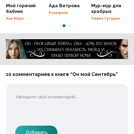
Мой горячий
Ада Ветрова
Мур-мур для
бабник
храбрых
Розефина
Яна Марс
Павел Сугарин
Реклама 16+ АО «ЛитГород»
10 комментариев к книге “Он мой Сентябрь”
Добавить