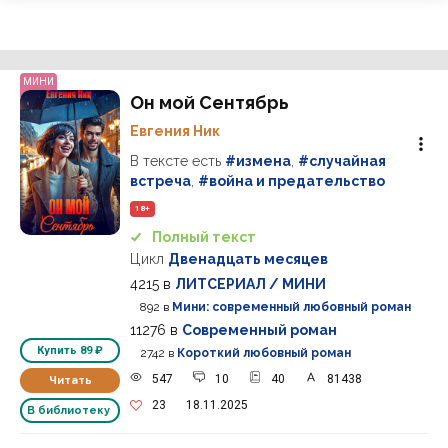
МИНИ
Он мой Сентябрь
Евгения Ник
В тексте есть
#измена
,
#случайная
встреча
,
#война и предательство
18+
Полный текст
Цикл
Двенадцать месяцев
4215
в
ЛИТСЕРИАЛ / МИНИ
892
в
Мини: современный любовный роман
11276
в
Современный роман
Купить
89 ₽
2742
в
Короткий любовный роман
547
10
40
81438
Читать
23
18.11.2025
В библиотеку