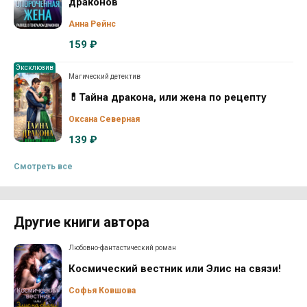
драконов
Анна Рейнс
159 ₽
Эксклюзив
Магический детектив
💊Тайна дракона, или жена по рецепту
Оксана Северная
139 ₽
Смотреть все
Другие книги автора
Любовно-фантастический роман
Космический вестник или Элис на связи!
Софья Ковшова