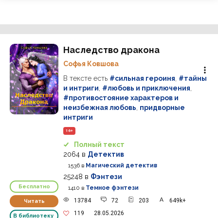
Наследство дракона
Софья Ковшова
В тексте есть
#сильная героиня
,
#тайны
и интриги
,
#любовь и приключения
,
#противостояние характеров и
неизбежная любовь
,
придворные
интриги
16+
Полный текст
2064
в
Детектив
1536
в
Магический детектив
25248
в
Фэнтези
Бесплатно
1410
в
Темное фэнтези
13784
72
203
649k+
Читать
119
28.05.2026
В библиотеку