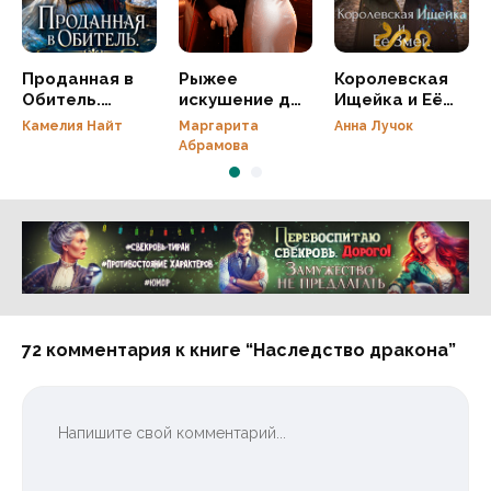
Проданная в
Рыжее
Королевская
Обитель.
искушение для
Ищейка и Её
Хозяйка
генерала
Змей
Камелия Найт
Маргарита
Анна Лучок
соляной лавки
Дракона
Абрамова
Реклама 16+ АО «ЛитГород»
72 комментария к книге “Наследство дракона”