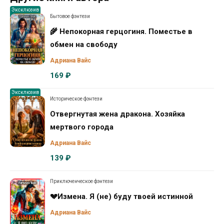
Эксклюзив
Бытовое фэнтези
🌾 Непокорная герцогиня. Поместье в
обмен на свободу
Адриана Вайс
169 ₽
Эксклюзив
Историческое фэнтези
Отвергнутая жена дракона. Хозяйка
мертвого города
Адриана Вайс
139 ₽
Приключенческое фэнтези
💔Измена. Я (не) буду твоей истинной
Адриана Вайс