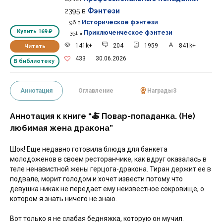
2395
в
Фэнтези
96
в
Историческое фэнтези
Купить
169 ₽
351
в
Приключенческое фэнтези
141k+
204
1959
841k+
Читать
433
30.06.2026
В библиотеку
Аннотация
Оглавление
Награды
3
Аннотация к книге “🍝 Повар-попаданка. (Не)
любимая жена дракона”
Шок! Еще недавно готовила блюда для банкета
молодоженов в своем ресторанчике, как вдруг оказалась в
теле ненавистной жены герцога-дракона. Тиран держит ее в
подвале, морит голодом и хочет извести потому что
девушка никак не передает ему неизвестное сокровище, о
котором я знать ничего не знаю.
Вот только я не слабая бедняжка, которую он мучил.