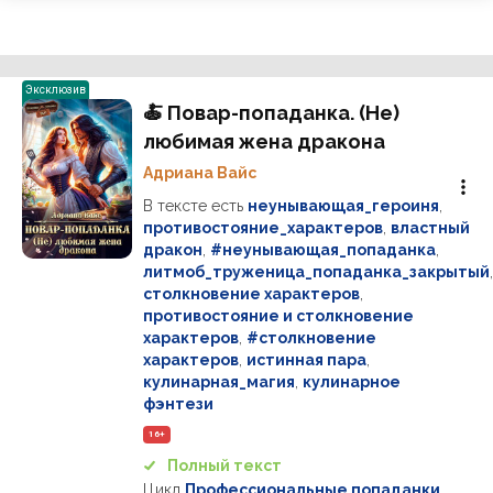
Эксклюзив
🍝 Повар-попаданка. (Не)
любимая жена дракона
Адриана Вайс
В тексте есть
неунывающая_героиня
,
противостояние_характеров
,
властный
дракон
,
#неунывающая_попаданка
,
литмоб_труженица_попаданка_закрытый
,
столкновение характеров
,
противостояние и столкновение
характеров
,
#столкновение
характеров
,
истинная пара
,
кулинарная_магия
,
кулинарное
фэнтези
16+
Полный текст
Цикл
Профессиональные попаданки