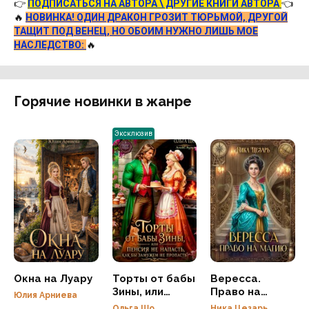
👉
ПОДПИСАТЬСЯ НА АВТОРА \ ДРУГИЕ КНИГИ АВТОРА
👈
🔥
НОВИНКА! ОДИН ДРАКОН ГРОЗИТ ТЮРЬМОЙ, ДРУГОЙ
ТАЩИТ ПОД ВЕНЕЦ, НО ОБОИМ НУЖНО ЛИШЬ МОЕ
НАСЛЕДСТВО:
🔥
Горячие новинки в жанре
Эксклюзив
Окна на Луару
Торты от бабы
Вересса.
Зины, или
Право на
Юлия Арниева
Пенсия не
магию
Ольга Шо
Ника Цезарь