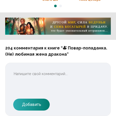
напасть, как
бы Замужем не
пропасть
Реклама 16+ АО «ЛитГород»
204 комментария к книге “🍝 Повар-попаданка.
(Не) любимая жена дракона”
Добавить