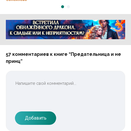
наследник
Истинная
черного
хозяйка в доме
дракона🤰
генерала
Реклама 16+ АО «ЛитГород»
57 комментариев к книге “Предательница и не
принц”
Добавить