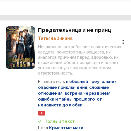
Предательница и не принц
Татьяна Зинина
Незаконное потребление наркотических
средств, психотропных веществ, их
аналогов причиняет вред здоровью, их
незаконный оборот запрещен и влечет
установленную законодательством
ответственность.
В тексте есть
любовный треугольник
,
опасные приключения
,
сложные
отношения
,
встреча через время
,
ошибки и тайны прошлого
,
от
ненависти до любви
18+
Полный текст
Цикл
Крылатые маги