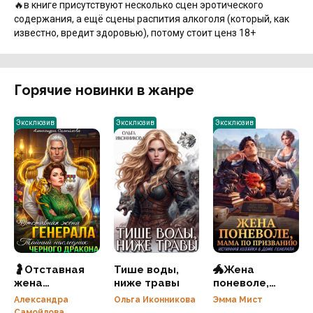
🔥в книге присутствуют несколько сцен эротического
содержания, а ещё сцены распития алкоголя (который, как
известно, вредит здоровью), потому стоит ценз 18+
Горячие новинки в жанре
Эксклюзив
Эксклюзив
Эксклюзив
🤰Отставная
Тише воды,
🐲Жена
жена
ниже травы
поневоле,
генерала.
мама по
Александра
Ольга Иконникова
Эмма Мист
Тайный
призванию.
Самойлова