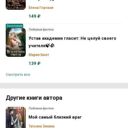
Елена Горская
149 ₽
Эксклюзив
Любовное фэнтези
Устав академии гласит: Не целуй своего
учителя🍃🥀
Мария Эмет
139 ₽
Смотреть все
Другие книги автора
Любовное фэнтези
Мой самый близкий враг
Татьяна Зинина