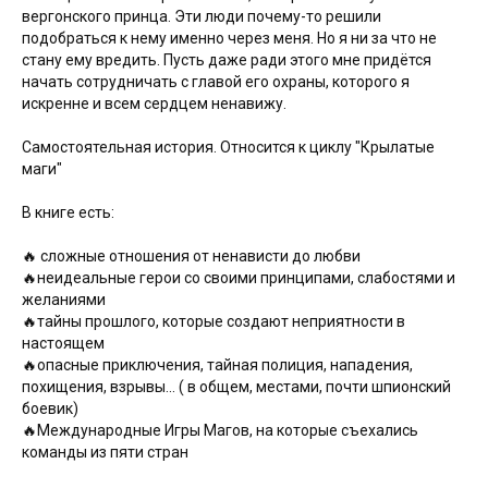
вергонского принца. Эти люди почему-то решили
подобраться к нему именно через меня. Но я ни за что не
стану ему вредить. Пусть даже ради этого мне придётся
начать сотрудничать с главой его охраны, которого я
искренне и всем сердцем ненавижу.
Самостоятельная история. Относится к циклу "Крылатые
маги"
В книге есть:
🔥 сложные отношения от ненависти до любви
🔥неидеальные герои со своими принципами, слабостями и
желаниями
🔥тайны прошлого, которые создают неприятности в
настоящем
🔥опасные приключения, тайная полиция, нападения,
похищения, взрывы... ( в общем, местами, почти шпионский
боевик)
🔥Международные Игры Магов, на которые съехались
команды из пяти стран