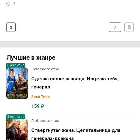
2
1
6
Лучшие в жанре
Эксклюзив
Любовное фэнтези
Сделка после развода. Исцелю тебя,
генерал
Зена Тирс
159 ₽
Эксклюзив
Любовное фэнтези
Отвергнутая жена. Целительница для
генерала-дракона