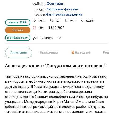
24612
в
Фэнтези
12234
в
Любовное фэнтези
2076
в
Магическая академия
5983
57
265
541k+
Купить
229 ₽
104
18.10.2025
Читать
В библиотеку
Скачать
Аннотация
Оглавление
Награды
4
Рецен
Аннотация к книге “Предательница и не принц”
Три года назад один высокопоставленный негодяй заставил
меня бросить любимого, оставить академию и переехать в
другую страну. Я была вынуждена смириться, ведь на кону
стояла жизнь отца. Но хитрая судьба снова решила
столкнуть меня с бывшим возлюбленным, и не где-нибудь на
улице, а на Международных Играх Магов. И мало мне было
собственных острых эмоций и отголосков разбитых чувств,
так ещё и активизировались те, кто яро желает уничтожить