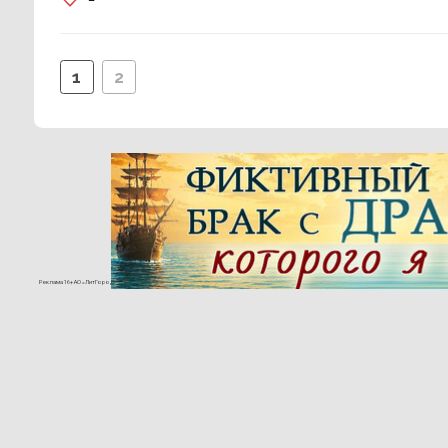
1
2
Реклама 16+ АО «ЛитГород»