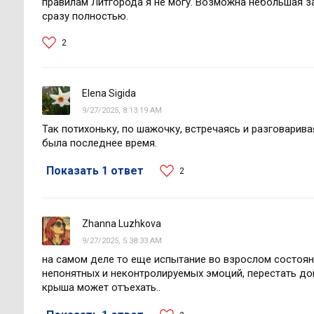
правилам Литгорода я не могу. Возможна небольшая з
сразу полностью.
2
Elena Sigida
9/27/2025, 8:13:19 AM
Так потихоньку, по шажочку, встречаясь и разговарива
была последнее время.
Показать 1 ответ
2
Zhanna Luzhkova
9/27/2025, 5:38:33 AM
на самом деле то еще испытание во взрослом состоян
непонятных и неконтролируемых эмоций, перестать дов
крыша может отъехать..