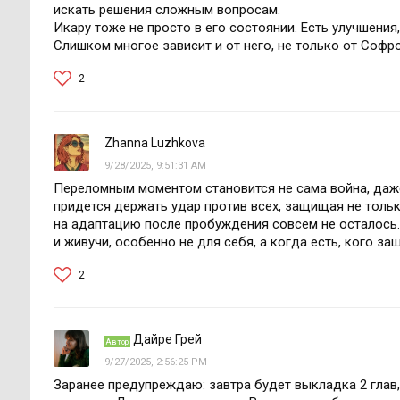
искать решения сложным вопросам.
Икару тоже не просто в его состоянии. Есть улучшения
Слишком многое зависит и от него, не только от Софро
2
Zhanna Luzhkova
9/28/2025, 9:51:31 AM
Переломным моментом становится не сама война, даже 
придется держать удар против всех, защищая не тольк
на адаптацию после пробуждения совсем не осталось.
и живучи, особенно не для себя, а когда есть, кого за
2
Дайре Грей
Автор
9/27/2025, 2:56:25 PM
Заранее предупреждаю: завтра будет выкладка 2 глав,