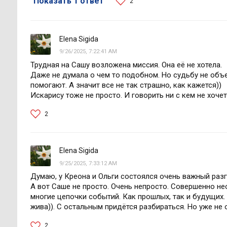
Показать 1 ответ
2
Elena Sigida
9/26/2025, 7:22:41 AM
Трудная на Сашу возложена миссия. Она её не хотела.
Даже не думала о чем то подобном. Но судьбу не объ
помогают. А значит все не так страшно, как кажется))
Искарису тоже не просто. И говорить ни с кем не хоче
2
Elena Sigida
9/25/2025, 7:33:12 AM
Думаю, у Креона и Ольги состоялся очень важный разг
А вот Саше не просто. Очень непросто. Совершенно 
многие цепочки событий. Как прошлых, так и будущих. 
жива)). С остальным придётся разбираться. Но уже не 
2