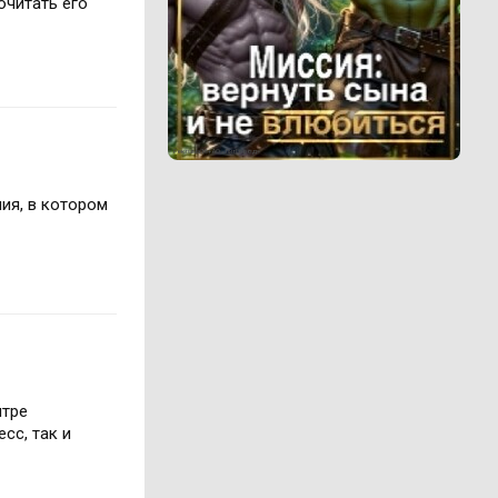
очитать его
Реклама 16+ АО «ЛитГород»
ия, в котором
нтре
сс, так и