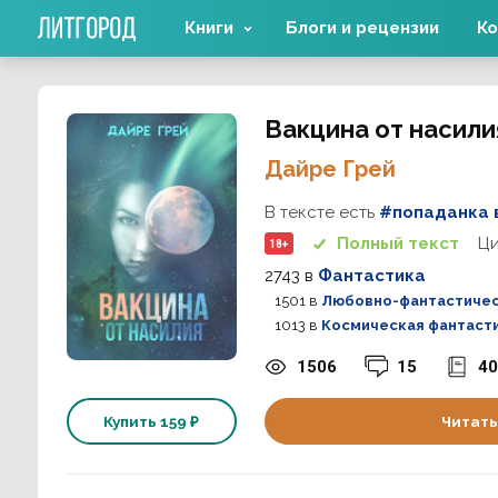
Книги
Блоги и рецензии
Ко
Вакцина от насили
Дайре Грей
В тексте есть
#попаданка 
Ц
Полный текст
18+
2743
в
Фантастика
1501
в
Любовно-фантастичес
1013
в
Космическая фантаст
1506
15
40
Купить
159 ₽
Читать