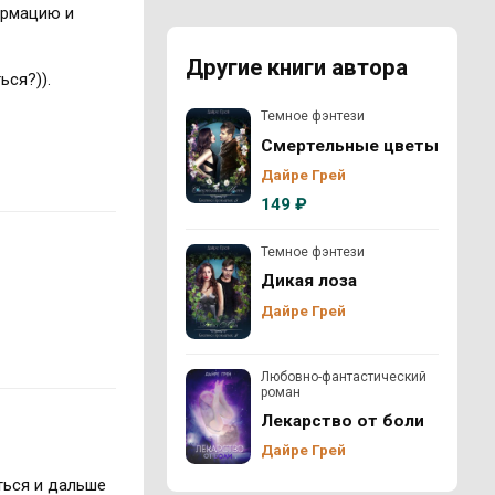
ормацию и
Другие книги автора
ся?)).
Темное фэнтези
Смертельные цветы
Дайре Грей
149 ₽
Темное фэнтези
Дикая лоза
Дайре Грей
Любовно-фантастический
роман
Лекарство от боли
Дайре Грей
ться и дальше