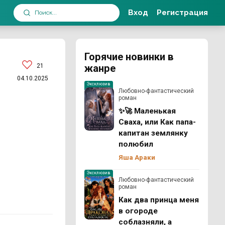
Вход
Регистрация
Горячие новинки в
21
жанре
04.10.2025
Эксклюзив
Любовно-фантастический
роман
✨🚀 Маленькая
Сваха, или Как папа-
капитан землянку
полюбил
Яша Араки
Эксклюзив
Любовно-фантастический
роман
Как два принца меня
в огороде
соблазняли, а