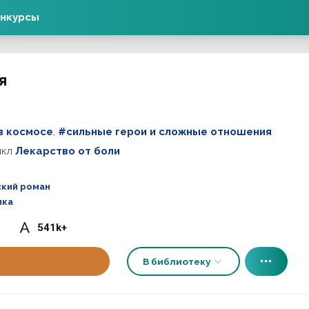
нкурсы
я
в космосе
,
#сильные герои и сложные отношения
икл
Лекарство от боли
кий роман
ика
541k+
В библиотеку