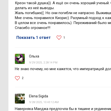
Креон такой душка)). А ещё он очень хороший ученый
делать из неё выводы.
Жаль погибших((. Но они погибли не напрасно. Выживш
Мне очень понравился Киорис). Разумный подход к каж
В целом все очень понравилось). Переживаний было мн
Спасибо огромное!!!
Показать 1 ответ
1
Ольха
9/29/2025, 2:28:14 PM
Не знаю почему, но мне кажется, что императрицей дол
2
Elena Sigida
9/28/2025, 10:43:12 AM
Наверняка Маеджа предпочла бы в тишине и уединении