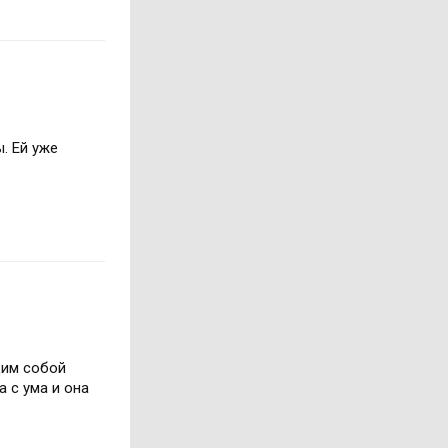
. Ей уже
щим собой
 с ума и она