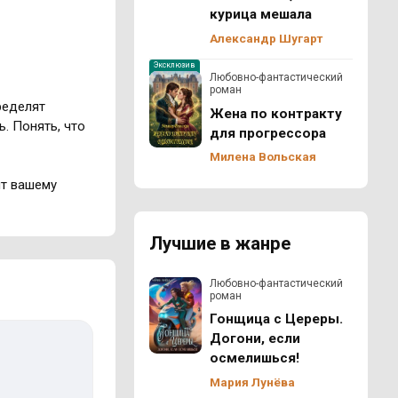
курица мешала
Александр Шугарт
Эксклюзив
Любовно-фантастический
роман
ределят
Жена по контракту
. Понять, что
для прогрессора
Милена Вольская
ит вашему
Лучшие в жанре
Любовно-фантастический
роман
Гонщица с Цереры.
Догони, если
осмелишься!
Мария Лунёва