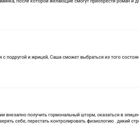
аминка, после которой желающие смогут приобрести роман и д
я с подругой и жрицей, Саша сможет выбраться из того состоян
ии внезапно получить гормональный шторм, оказаться в эпице
ерять себе, перестать контролировать физиологию ..дикий стре