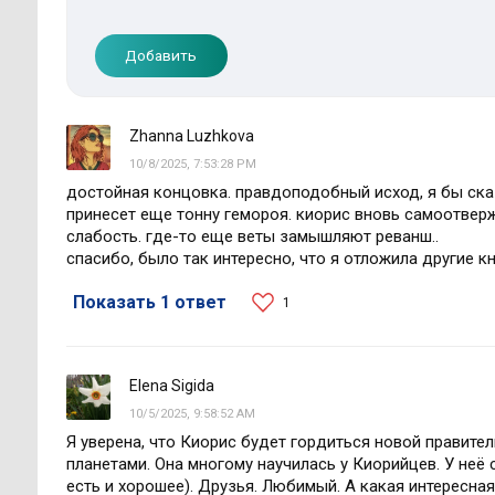
Добавить
Zhanna Luzhkova
10/8/2025, 7:53:28 PM
достойная концовка. правдоподобный исход, я бы ска
принесет еще тонну гемороя. киорис вновь самоотвер
слабость. где-то еще веты замышляют реванш..
спасибо, было так интересно, что я отложила другие кн
Показать 1 ответ
1
Elena Sigida
10/5/2025, 9:58:52 AM
Я уверена, что Киорис будет гордиться новой правите
планетами. Она многому научилась у Киорийцев. У неё
есть и хорошее). Друзья. Любимый. А какая интересная