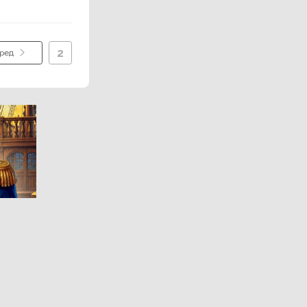
2
ред