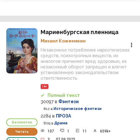
Мариенбургская пленница
Михаил Кожемякин
Незаконное потребление наркотических
средств, психотропных веществ, их
аналогов причиняет вред здоровью, их
незаконный оборот запрещен и влечет
установленную законодательством
ответственность.
18+
Полный текст
30097
в
Фэнтези
812
в
Историческое фэнтези
2284
в
ПРОЗА
Бесплатно
809
в
Драма
107
1
11
659k+
Читать
3
07.09.2025