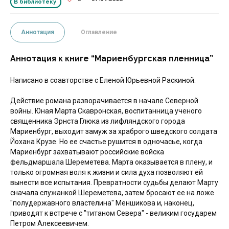
В библиотеку
Аннотация
Оглавление
Аннотация к книге “Мариенбургская пленница”
Написано в соавторстве с Еленой Юрьевной Раскиной.
Действие романа разворачивается в начале Северной
войны. Юная Марта Скавронская, воспитанница ученого
священника Эрнста Глюка из лифляндского города
Мариенбург, выходит замуж за храброго шведского солдата
Йохана Крузе. Но ее счастье рушится в одночасье, когда
Мариенбург захватывают российские войска
фельдмаршала Шереметева. Марта оказывается в плену, и
только огромная воля к жизни и сила духа позволяют ей
вынести все испытания. Превратности судьбы делают Марту
сначала служанкой Шереметева, затем бросают ее на ложе
"полудержавного властелина" Меншикова и, наконец,
приводят к встрече с "титаном Севера" - великим государем
Петром Алексеевичем.