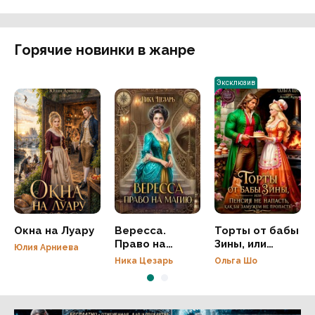
Горячие новинки в жанре
Эксклюзив
Окна на Луару
Вересса.
Торты от бабы
Право на
Зины, или
Юлия Арниева
магию
Пенсия не
Ника Цезарь
Ольга Шо
напасть, как
бы Замужем не
пропасть