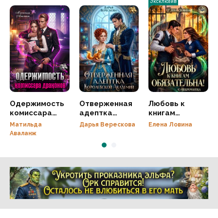
Эксклюзив
Одержимость
Отверженная
Любовь к
комиссара
адептка
книгам
драконов
королевской
обязательна!
Матильда
Дарья Верескова
Елена Ловина
академии
(с)
Аваланж
Некромантка
Реклама 16+ АО «ЛитГород»