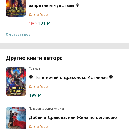
запретным чувствам 🌹
Ольга Герр
101 ₽
169 ₽
Смотреть все
Другие книги автора
Фэнтези
💖 Пять ночей с драконом. Истинная 💖
Ольга Герр
199 ₽
Попаданка в другие миры
Добыча Дракона, или Жена по согласию
Ольга Герр