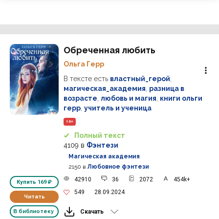
Обреченная любить
Ольга Герр
В тексте есть
властный_герой
,
магическая_академия
,
разница в
возрасте
,
любовь и магия
,
книги ольги
герр
,
учитель и ученица
16+
Полный текст
4109
в
Фэнтези
Магическая академия
2150
в
Любовное фэнтези
42910
36
2072
454k+
Купить
169 ₽
549
28.09.2024
Читать
В библиотеку
Скачать