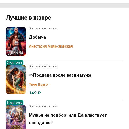
Лучшие в жанре
Эротическое фэнтези
Добыча
Анастасия Милославская
Эксклюзив
Эротическое фэнтези
🗝️Продана после казни мужа
Таня Драго
149 ₽
Эксклюзив
Эротическое фэнтези
Мужья на подбор, или Да властвует
попаданка!