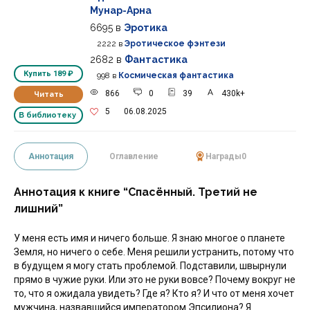
Мунар-Арна
6695
в
Эротика
2222
в
Эротическое фэнтези
2682
в
Фантастика
Купить
189 ₽
998
в
Космическая фантастика
866
0
39
430k+
Читать
5
06.08.2025
В библиотеку
Аннотация
Оглавление
Награды
0
Аннотация к книге “Спасённый. Третий не
лишний”
У меня есть имя и ничего больше. Я знаю многое о планете
Земля, но ничего о себе. Меня решили устранить, потому что
в будущем я могу стать проблемой. Подставили, швырнули
прямо в чужие руки. Или это не руки вовсе? Почему вокруг не
то, что я ожидала увидеть? Где я? Кто я? И что от меня хочет
мужчина, назвавшийся императором Эпсилиона? Я