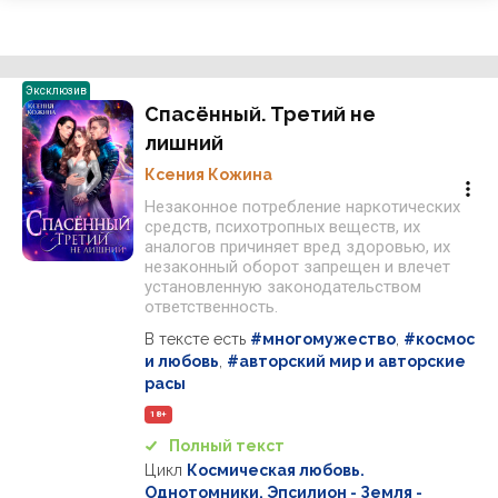
Эксклюзив
Спасённый. Третий не
лишний
Ксения Кожина
Незаконное потребление наркотических
средств, психотропных веществ, их
аналогов причиняет вред здоровью, их
незаконный оборот запрещен и влечет
установленную законодательством
ответственность.
В тексте есть
#многомужество
,
#космос
и любовь
,
#авторский мир и авторские
расы
18+
Полный текст
Цикл
Космическая любовь.
Однотомники. Эпсилион - Земля -