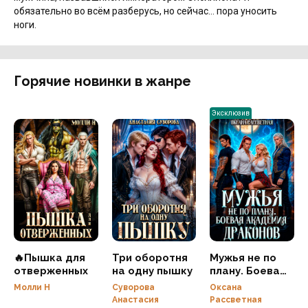
обязательно во всём разберусь, но сейчас... пора уносить
ноги.
Горячие новинки в жанре
Эксклюзив
🔥Пышка для
Три оборотня
Мужья не по
отверженных
на одну пышку
плану. Боевая
академия
Молли Н
Суворова
Оксана
драконов
Анастасия
Рассветная