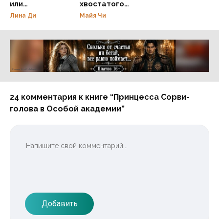
или
хвостатого
Целительница
профессора,
Лина Ди
Майя Чи
для дракона
или Папа не
против!
Реклама 16+ АО «ЛитГород»
24 комментария к книге “Принцесса Сорви-
голова в Особой академии”
Добавить