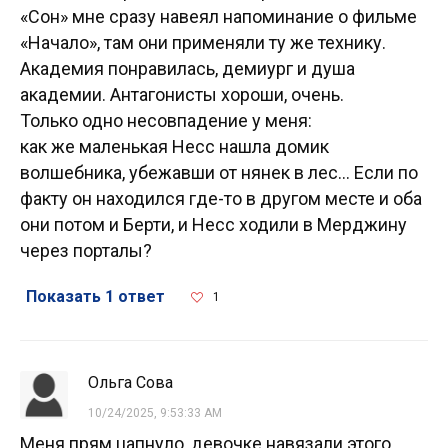
«Сон» мне сразу навеял напоминание о фильме
«Начало», там они применяли ту же технику.
Академия понравилась, демиург и душа
академии. Антагонисты хороши, очень.
Только одно несовпадение у меня:
как же маленькая Несс нашла домик
волшебника, убежавши от нянек в лес... Если по
факту он находился где-то в другом месте и оба
они потом и Берти, и Несс ходили в Мерджину
через порталы?
Показать 1 ответ
1
Ольга Сова
10/24/2025, 9:53:33 AM
Меня прям цапнуло, девочке навязали этого