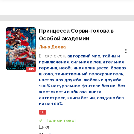
Принцесса Сорви-голова в
Особой академии
Лина Деева
В тексте есть
авторский мир
,
тайны и
приключения
,
сильная и решительная
героиня
,
необычная принцесса
,
боевая
-40%
школа
,
таинственный телохранитель
,
настоящая дружба
,
любовь и дружба
,
100% натуральное фэнтези без ии
,
без
жестокости и абьюза
,
книга
антистресс
,
книги без ии
,
создано без
ии на 100%
16+
Полный текст
Цикл