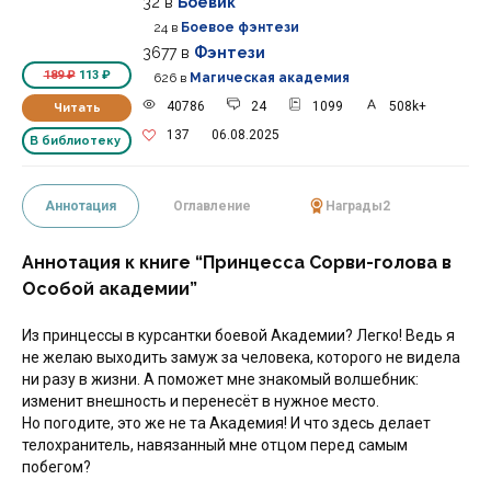
32
в
Боевик
24
в
Боевое фэнтези
3677
в
Фэнтези
189 ₽
113 ₽
626
в
Магическая академия
40786
24
1099
508k+
Читать
137
06.08.2025
В библиотеку
Аннотация
Оглавление
Награды
2
Аннотация к книге “Принцесса Сорви-голова в
Особой академии”
Из принцессы в курсантки боевой Академии? Легко! Ведь я
не желаю выходить замуж за человека, которого не видела
ни разу в жизни. А поможет мне знакомый волшебник:
изменит внешность и перенесёт в нужное место.
Но погодите, это же не та Академия! И что здесь делает
телохранитель, навязанный мне отцом перед самым
побегом?