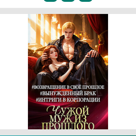
Реклама 16+ АО «ЛитГород»